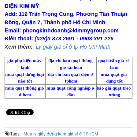
ĐIỆN KIM MỸ
Add:
119 Trần Trọng Cung, Phường Tân Thuận
Đông, Quận 7, Thành phố Hồ Chí Minh
Email:
phongkinhdoanh@kimmygroup.com
Điện thoại:
(028)3 873 2691
-
0903 391 226
Ly giấy giá sỉ ở tp Hồ Chí Minh
Xem thêm:
giá phụ kiện máy 
địa chỉ bán quạt thông 
quạt trần giá rẻ 
lạnh
gió tại hcm
hcm
mua quạt đứng loại 
địa chỉ bán quạt điện ở 
mua quạt gia 
nào tốt
tphcm
dụng tốt
mua quạt thông gió 
mua quạt công nghiệp ở 
báo giá quạt treo 
ở hcm
đâu
tường
Tags:
Mua ly giấy đựng kem giá sỉ ở TPHCM