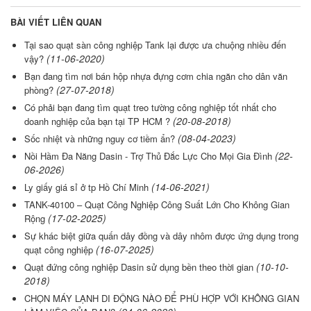
BÀI VIẾT LIÊN QUAN
Tại sao quạt sàn công nghiệp Tank lại được ưa chuộng nhiều đến
(11-06-2020)
vậy?
Bạn đang tìm nơi bán hộp nhựa đựng cơm chia ngăn cho dân văn
(27-07-2018)
phòng?
Có phải bạn đang tìm quạt treo tường công nghiệp tốt nhất cho
(20-08-2018)
doanh nghiệp của bạn tại TP HCM ?
(08-04-2023)
Sốc nhiệt và những nguy cơ tiềm ẩn?
(22-
Nồi Hầm Đa Năng Dasin - Trợ Thủ Đắc Lực Cho Mọi Gia Đình
06-2026)
(14-06-2021)
Ly giấy giá sỉ ở tp Hồ Chí Minh
TANK-40100 – Quạt Công Nghiệp Công Suất Lớn Cho Không Gian
(17-02-2025)
Rộng
Sự khác biệt giữa quấn dây đồng và dây nhôm được ứng dụng trong
(16-07-2025)
quạt công nghiệp
(10-10-
Quạt đứng công nghiệp Dasin sử dụng bền theo thời gian
2018)
CHỌN MÁY LẠNH DI ĐỘNG NÀO ĐỂ PHÙ HỢP VỚI KHÔNG GIAN