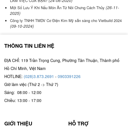
(24-06-2020)
LÀM VIỆC CỦA BẠN?
(26-11-
Một Số Lưu Ý Khi Nấu Món Ăn Từ Nồi Chưng Cách Thủy
2025)
Công ty TNHH TMDV Cơ Điện Kim Mỹ sẵn sàng cho Vietbuild 2024
(09-10-2024)
THÔNG TIN LIÊN HỆ
ĐỊA CHỈ: 119 Trần Trọng Cung, Phường Tân Thuận, Thành phố
Hồ Chí Minh, Việt Nam
HOTLINE:
(028)3.873.2691
-
0903391226
Giờ làm việc (Thứ 2 -> Thứ 7)
Sáng: 08:00 - 12:00
Chiều: 13:00 - 17:00
GIỚI THIỆU
HỖ TRỢ