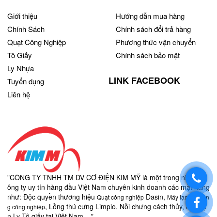
Giới thiệu
Hướng dẫn mua hàng
Chính Sách
Chính sách đổi trả hàng
Quạt Công Nghiệp
Phương thức vận chuyển
Tô Giấy
Chính sách bảo mật
Ly Nhựa
LINK FACEBOOK
Tuyển dụng
Liên hệ
"CÔNG TY TNHH TM DV CƠ ĐIỆN KIM MỸ là một trong những c
ông ty uy tín hàng đầu Việt Nam chuyên kinh doanh các mặt hàng
như:
Độc quyền thương hiệu
Dasin,
Quạt công nghiệp
Máy lạnh di độn
, Lồng thú cưng Limpio, Nồi chưng cách thủy, nồi điệ
g công nghiệp
n,
Ly-
Tô giấy
tại Việt Nam...."