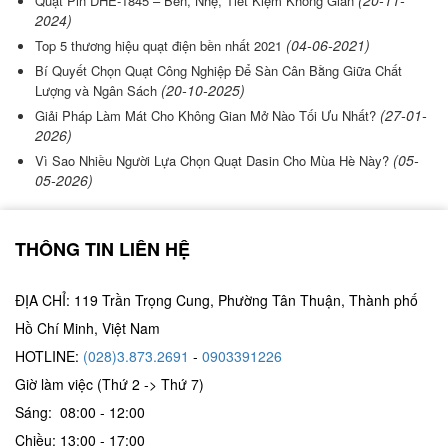
(20-11-
Quạt Pin DHE-1845 – Bền, Nhẹ, Tiết Kiệm Không Gian
2024)
(04-06-2021)
Top 5 thương hiệu quạt điện bền nhất 2021
Bí Quyết Chọn Quạt Công Nghiệp Để Sàn Cân Bằng Giữa Chất
(20-10-2025)
Lượng và Ngân Sách
(27-01-
Giải Pháp Làm Mát Cho Không Gian Mở Nào Tối Ưu Nhất?
2026)
(05-
Vì Sao Nhiều Người Lựa Chọn Quạt Dasin Cho Mùa Hè Này?
05-2026)
THÔNG TIN LIÊN HỆ
ĐỊA CHỈ: 119 Trần Trọng Cung, Phường Tân Thuận, Thành phố
Hồ Chí Minh, Việt Nam
HOTLINE:
(028)3.873.2691
-
0903391226
Giờ làm việc (Thứ 2 -> Thứ 7)
Sáng: 08:00 - 12:00
Chiều: 13:00 - 17:00