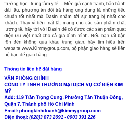
trường học , trung tâm y tế ... Mức giá cạnh tranh, bảo hành
dài lâu, phương án đổi trả hàng ung dung là những tiêu
chuẩn tốt nhất mà Dasin nhắm tới sự trang bị nhất cho
khách. Thay vì tiền mất tật mang cho các sản phẩm chất
lượng tệ, hãy tới với Dasin để có được các sản phẩm quạt
điện ưu việt nhất cho cả gia đình mình. Nếu bạn rất bận
rộn đến không qua khâu trung gian, hãy tìm hiểu trên
website www.Kimmygroup.com, bộ phận giao hàng sẽ liên
hệ bạn để giao hàng.
Thông tin liên hệ đặt hàng
VĂN PHÒNG CHÍNH
CÔNG TY TNHH THƯƠNG MẠI DỊCH VỤ CƠ ĐIỆN KIM
MỸ
Add:
119 Trần Trọng Cung, Phường Tân Thuận Đông,
Quận 7, Thành phố Hồ Chí Minh
Email:
phongkinhdoanh@kimmygroup.com
Điện thoại:
(028)3 873 2691
-
0903 391 226