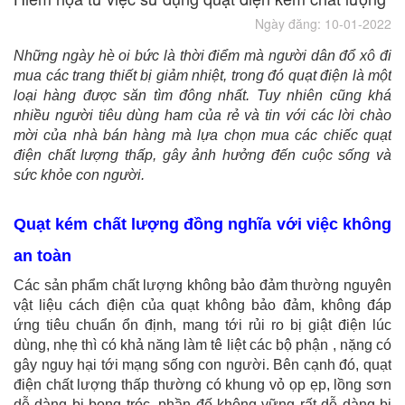
Ngày đăng: 10-01-2022
Những ngày hè oi bức là thời điểm mà người dân đổ xô đi
mua các trang thiết bị giảm nhiệt, trong đó quạt điện là một
loại hàng được săn tìm đông nhất. Tuy nhiên cũng khá
nhiều người tiêu dùng ham của rẻ và tin với các lời chào
mời của nhà bán hàng mà lựa chọn mua các chiếc quạt
điện chất lượng thấp, gây ảnh hưởng đến cuộc sống và
sức khỏe con người.
Quạt kém chất lượng đồng nghĩa với việc không
an toàn
Các sản phẩm chất lượng không bảo đảm thường nguyên
vật liệu cách điện của quạt không bảo đảm, không đáp
ứng tiêu chuẩn ổn định, mang tới rủi ro bị giật điện lúc
dùng, nhẹ thì có khả năng làm tê liệt các bộ phận , nặng có
gây nguy hại tới mạng sống con người. Bên cạnh đó, quạt
điện chất lượng thấp thường có khung vỏ ọp ẹp, lồng sơn
dễ dàng bị bong tróc, phần đế không vững rất dễ dàng bị