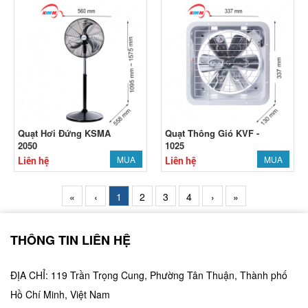
Quạt Hơi Đứng KSMA
Quạt Thông Gió KVF -
2050
1025
MUA
MUA
Liên hệ
Liên hệ
«
‹
1
2
3
4
›
»
THÔNG TIN LIÊN HỆ
ĐỊA CHỈ: 119 Trần Trọng Cung, Phường Tân Thuận, Thành phố
Hồ Chí Minh, Việt Nam