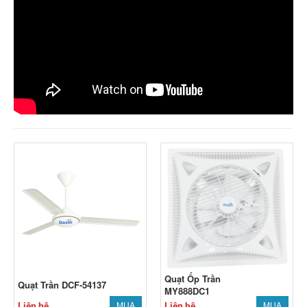
Quạt Ốp Trần
Quạt Trần DCF-54137
MY888DC1
MUA
MUA
Liên hệ
Liên hệ