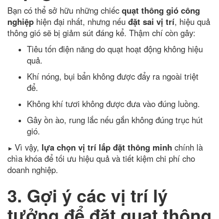
Bạn có thể sở hữu những chiếc
quạt thông gió công
nghiệp
hiện đại nhất, nhưng nếu
đặt sai vị trí
, hiệu quả
thông gió sẽ bị giảm sút đáng kể. Thậm chí còn gây:
Tiêu tốn điện năng do quạt hoạt động không hiệu
quả.
Khí nóng, bụi bẩn không được đẩy ra ngoài triệt
để.
Không khí tươi không được đưa vào đúng luồng.
Gây ồn ào, rung lắc nếu gắn không đúng trục hút
gió.
Vì vậy,
lựa chọn vị trí lắp đặt thông minh
chính là
►
chìa khóa để tối ưu hiệu quả và tiết kiệm chi phí cho
doanh nghiệp.
3. Gợi ý các vị trí lý
tưởng để đặt quạt thông