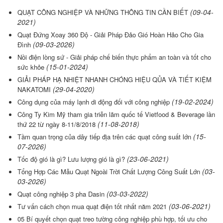
(09-04-
QUẠT CÔNG NGHIỆP VÀ NHỮNG THÔNG TIN CẦN BIẾT
2021)
Quạt Đứng Xoay 360 Độ - Giải Pháp Đảo Gió Hoàn Hảo Cho Gia
(09-03-2026)
Đình
Nồi điện lòng sứ - Giải pháp chế biến thực phẩm an toàn và tốt cho
(15-01-2024)
sức khỏe
GIẢI PHÁP HẠ NHIỆT NHANH CHÓNG HIỆU QỦA VÀ TIẾT KIỆM
(29-04-2020)
NAKATOMI
(19-02-2024)
Công dụng của máy lạnh di động đối với công nghiệp
Công Ty Kim Mỹ tham gia triễn lãm quốc tế Vietfood & Beverage lần
(11-08-2018)
thứ 22 từ ngày 8-11/8/2018
(15-
Tầm quan trọng của dây tiếp địa trên các quạt công suất lớn
07-2026)
(23-06-2021)
Tốc độ gió là gì? Lưu lượng gió là gì?
(03-
Tổng Hợp Các Mẫu Quạt Ngoài Trời Chất Lượng Công Suất Lớn
03-2026)
(03-03-2022)
Quạt công nghiệp 3 pha Dasin
(03-06-2021)
Tư vấn cách chọn mua quạt điện tốt nhất năm 2021
05 Bí quyết chọn quạt treo tường công nghiệp phù hợp, tối ưu cho