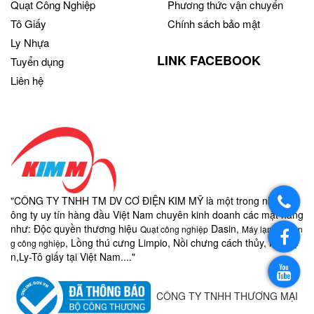
Quạt Công Nghiệp
Phương thức vận chuyển
Tô Giấy
Chính sách bảo mật
Ly Nhựa
LINK FACEBOOK
Tuyển dụng
Liên hệ
"CÔNG TY TNHH TM DV CƠ ĐIỆN KIM MỸ là một trong những c
ông ty uy tín hàng đầu Việt Nam chuyên kinh doanh các mặt hàng
như:
Độc quyền thương hiệu
Dasin,
Quạt công nghiệp
Máy lạnh di độn
, Lồng thú cưng Limpio, Nồi chưng cách thủy, nồi điệ
g công nghiệp
n,
Ly-
Tô giấy
tại Việt Nam...."
CÔNG TY TNHH THƯƠNG MẠI