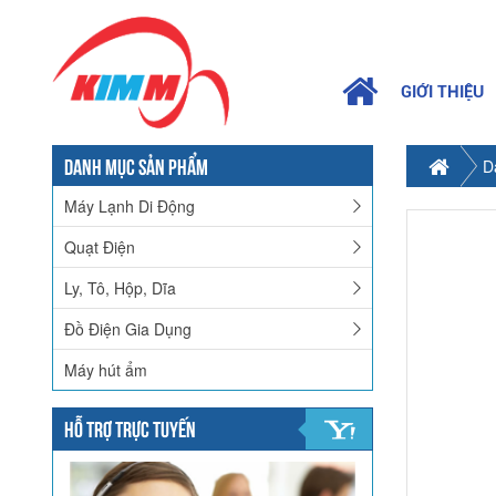
GIỚI THIỆU
DANH MỤC SẢN PHẨM
D
Máy Lạnh Di Động
Quạt Điện
Ly, Tô, Hộp, Dĩa
Đồ Điện Gia Dụng
Máy hút ẩm
HỖ TRỢ TRỰC TUYẾN