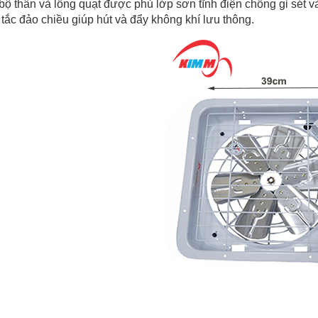
bộ thân và lồng quạt được phủ lớp sơn tĩnh điện chống gỉ sét 
tắc đảo chiều giúp hút và đẩy không khí lưu thông.