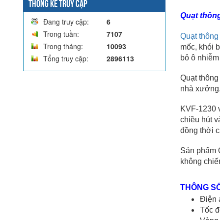
THỐNG KÊ TRUY CẬP
Quạt thông
Đang truy cập:
6
Trong tuần:
7107
Quạt thông 
Trong tháng:
10093
mốc, khói b
Tổng truy cập:
2896113
bỏ ô nhiễm
Quạt thông
nhà xưởng,
KVF-1230 vớ
chiều hút v
đồng thời c
Sản phẩm Qu
không chiếm
THÔNG SỐ
Điện 
Tốc đ