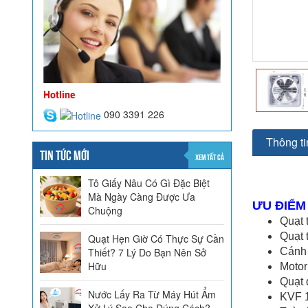
Hotline
090 3391 226
Thông tin
TIN TỨC MỚI
XEM TẤT CẢ
Tô Giấy Nâu Có Gì Đặc Biệt
Mà Ngày Càng Được Ưa
ƯU ĐIỂM
Chuộng
Quạt 
Quạt 
Quạt Hẹn Giờ Có Thực Sự Cần
Thiết? 7 Lý Do Bạn Nên Sở
Cánh 
Hữu
Motor
Quạt 
Nước Lấy Ra Từ Máy Hút Ẩm
KVF 1
Xử Lý Sao Cho Đúng Cách?