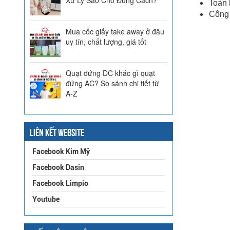
Toàn 
Công 
Mua cốc giấy take away ở đâu
uy tín, chất lượng, giá tốt
Quạt đứng DC khác gì quạt
đứng AC? So sánh chi tiết từ
A-Z
LIÊN KẾT WEBSITE
Facebook Kim Mỹ
Facebook Dasin
Facebook Limpio
Youtube