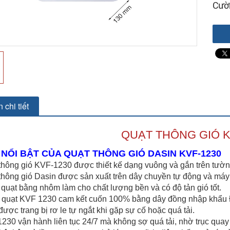
Cườ
 chi tiết
QUẠT THÔNG GIÓ K
 NỔI BẬT CỦA QUẠT THÔNG GIÓ DASIN KVF-1230
thông gió KVF-1230 được thiết kế dạng vuông và gắn trên tường
thông gió Dasin được sản xuất trên dây chuyền tự động và máy 
quạt bằng nhôm làm cho chất lượng bền và có độ tản gió tốt.
 quạt KVF 1230 cam kết cuốn 100% bằng dây đồng nhập khẩu 
được trang bị rơ le tự ngắt khi gặp sự cố hoặc quá tải.
230 vận hành liên tục 24/7 mà không sợ quá tải, nhờ trục qua