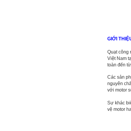
GIỚI THI
Quạt công 
Việt Nam tạ
toàn đến từ
Các sản ph
nguyên chấ
với motor s
Sự khác biệ
vệ motor h