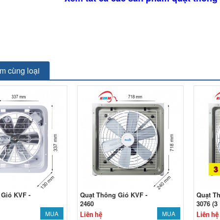
m cùng loại
 Gió KVF -
Quạt Thông Gió KVF -
Quạt Th
2460
3076 (3
MUA
MUA
Liên hệ
Liên hệ