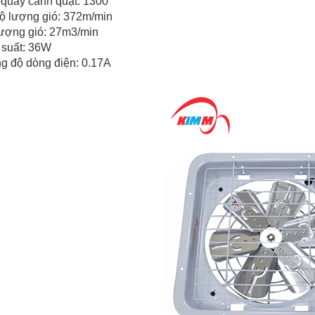
quay cánh quạt: 1300
ộ lượng gió: 372m/min
ượng gió: 27m3/min
suất: 36W
 độ dòng điện: 0.17A