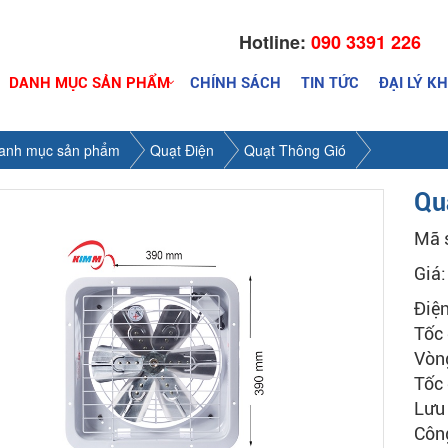
Hotline:
090 3391 226
DANH MỤC SẢN PHẨM
CHÍNH SÁCH
TIN TỨC
ĐẠI LÝ K
anh mục sản phẩm
Quạt Điện
Quạt Thông Gió
Qu
Mã 
Giá
Điệ
Tốc 
Vòn
Tốc
Lưu
Côn