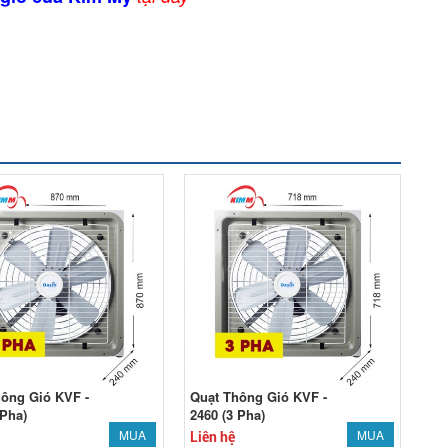
ông Gió KVF -
Quạt Thông Gió KVF -
 Pha)
2460 (3 Pha)
MUA
MUA
Liên hệ