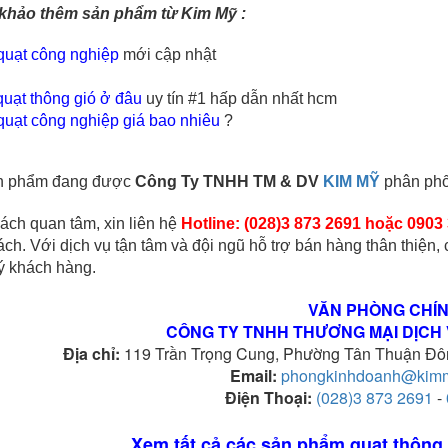
khảo thêm sản phẩm từ Kim Mỹ :
quạt công nghiệp
 mới cập nhật
uạt thông gió ở đâu
 uy tín #1 hấp dẫn nhất hcm
quạt công nghiệp giá bao nhiêu
 ?
ản phẩm đang được 
Công Ty TNHH TM & DV 
KIM MỸ
 phân phố
ách quan tâm, xin liên hệ
Hotline: (028)3 873 2691 hoặc 0903
ch. Với dịch vụ tận tâm và đội ngũ hỗ trợ bán hàng thân thiện
ý khách hàng.
VĂN PHÒNG CHÍ
CÔNG TY TNHH THƯƠNG MẠI DỊCH 
Địa chỉ:
119 Trần Trọng Cung, Phường Tân Thuận Đôn
Email:
phongkinhdoanh@kim
Điện Thoại:
(028)3 873 2691
-
Xem tất cả các sản phẩm quạt thông