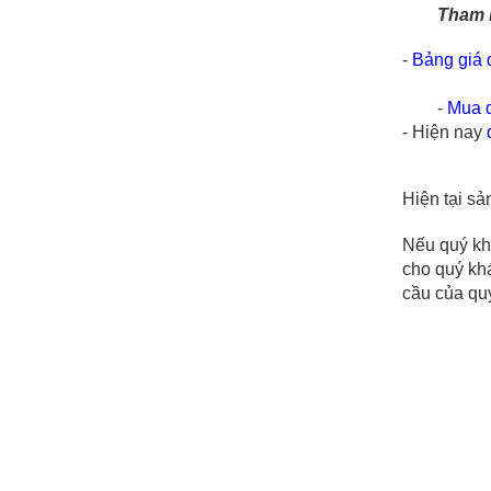
Tham 
- 
Bảng giá 
	- 
Mua q
- Hiện nay 
Hiện tại s
Nếu quý kh
cho quý khá
cầu của qu