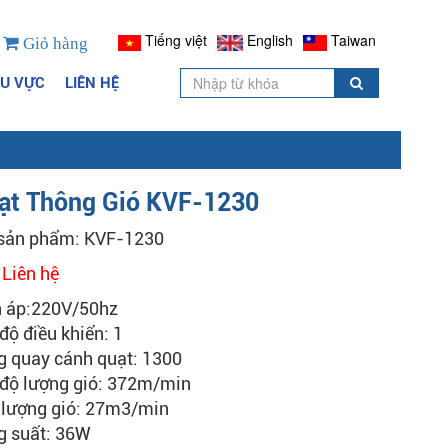
Tiếng việt
English
Taiwan
Giỏ hàng
HU VỰC
LIÊN HỆ
ạt Thông Gió KVF-1230
sản phẩm: KVF-1230
:
Liên hệ
n áp:220V/50hz
độ điều khiển: 1
g quay cánh quạt: 1300
 độ lượng gió: 372m/min
 lượng gió: 27m3/min
g suất: 36W