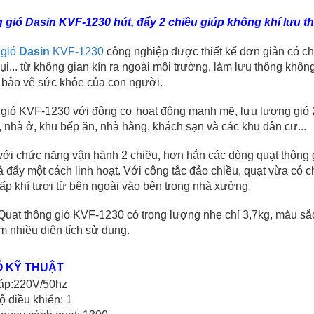
 gió Dasin KVF-1230 hút, đẩy 2 chiều giúp không khí lưu 
gió 
Dasin
 KVF-1230
 công nghiệp được thiết kế đơn giản có chứ
ụi... từ không gian kín ra ngoài môi trường, làm lưu thông không
 bảo vệ sức khỏe của con người.
 gió KVF-1230 với động cơ hoạt động mạnh mẽ, lưu lượng gió 2
 nhà ở, khu bếp ăn, nhà hàng, khách sạn và các khu dân cư...
i chức năng vận hành 2 chiều, hơn hẳn các dòng quạt thông gió
à đẩy một cách linh hoạt. Với công tắc đảo chiều, quạt vừa có 
ấp khí tươi từ bên ngoài vào bên trong nhà xưởng.
ạt thông gió KVF-1230 có trọng lượng nhẹ chỉ 3,7kg, màu sắc đ
 nhiều diện tích sử dụng. 
 KỸ THUẬT
áp:220V/50hz
ộ điều khiển: 1