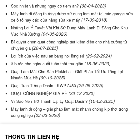
(08-04-2023)
Sốc nhiệt và những nguy cơ tiềm ẩn?
Máy lạnh di động thường được sử dụng làm mát tại các garage sửa
(17-09-2018)
xe ô tô hay các cửa hàng sửa xe máy
Những Lợi Ý Tuyệt Vời Khi Sử Dụng Máy Lạnh Di Động Cho Khu
(04-05-2026)
Vực Nhà Xưởng
Bí quyết chọn quạt công nghiệp tiết kiệm điện cho nhà xưởng từ
(28-07-2025)
chuyên gia
(26-02-2024)
Lợi ích của việc nấu ăn bằng nồi lòng sứ
(18-06-2020)
3 bước cho ngày cuối tuần thật thư giãn
Quạt Làm Mát Cho Sân Pickleball: Giải Pháp Tối Ưu Tăng Lợi
(09-10-2025)
Nhuận Mùa Hè
(29-05-2025)
Quạt Treo Tường Dasin - KWP-2460
(23-12-2020)
QUẠT CÔNG NGHIỆP GIÁ RẺ
(10-02-2025)
Vì Sao Nên Trở Thành Đại Lý Quạt Dasin?
Máy lạnh di động – giải pháp làm mát nhanh chóng kịp thời trong
(03-03-2020)
công nghiệp
THÔNG TIN LIÊN HỆ