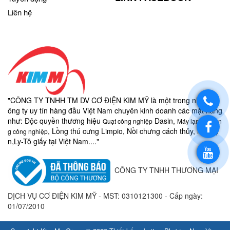
Liên hệ
"CÔNG TY TNHH TM DV CƠ ĐIỆN KIM MỸ là một trong những c
ông ty uy tín hàng đầu Việt Nam chuyên kinh doanh các mặt hàng
như:
Độc quyền thương hiệu
Dasin,
Quạt công nghiệp
Máy lạnh di độn
, Lồng thú cưng Limpio, Nồi chưng cách thủy, nồi điệ
g công nghiệp
n,
Ly-
Tô giấy
tại Việt Nam...."
CÔNG TY TNHH THƯƠNG MẠI
DỊCH VỤ CƠ ĐIỆN KIM MỸ - MST:
0310121300 - Cấp ngày:
01/07/2010