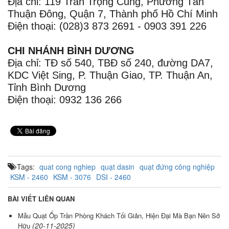
Địa chỉ: 119 Trần Trọng Cung, Phường Tân
Thuận Đông, Quận 7, Thành phố Hồ Chí Minh
Điện thoại: (028)3 873 2691 - 0903 391 226
CHI NHÁNH BÌNH DƯƠNG
Địa chỉ: TĐ số 540, TBĐ số 240, đường DA7,
KDC Việt Sing, P. Thuận Giao, TP. Thuận An,
Tỉnh Bình Dương
Điện thoại: 0932 136 266
Tags:
quat cong nghiep
quạt dasin
quạt đứng công nghiệp
KSM - 2460
KSM - 3076
DSI - 2460
BÀI VIẾT LIÊN QUAN
Mẫu Quạt Ốp Trần Phòng Khách Tối Giản, Hiện Đại Mà Bạn Nên Sở
(20-11-2025)
Hữu