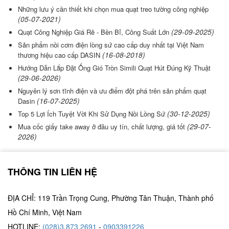
Những lưu ý cần thiết khi chọn mua quạt treo tường công nghiệp
(05-07-2021)
(29-09-2025)
Quạt Công Nghiệp Giá Rẻ - Bền Bỉ, Công Suất Lớn
Sản phẩm nồi cơm điện lòng sứ cao cấp duy nhất tại Việt Nam
(16-08-2018)
thương hiệu cao cấp DASIN
Hướng Dẫn Lắp Đặt Ống Gió Tròn Simili Quạt Hút Đúng Kỹ Thuật
(29-06-2026)
Nguyên lý sơn tĩnh điện và ưu điểm đột phá trên sản phẩm quạt
(16-07-2025)
Dasin
(30-12-2025)
Top 5 Lợi Ích Tuyệt Vời Khi Sử Dụng Nồi Lồng Sứ
(29-07-
Mua cốc giấy take away ở đâu uy tín, chất lượng, giá tốt
2026)
THÔNG TIN LIÊN HỆ
ĐỊA CHỈ: 119 Trần Trọng Cung, Phường Tân Thuận, Thành phố
Hồ Chí Minh, Việt Nam
HOTLINE:
(028)3.873.2691
-
0903391226