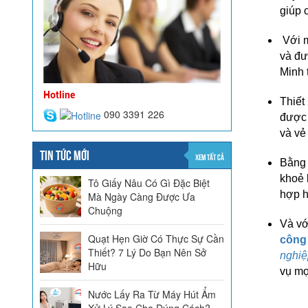
giúp 
Với m
và đư
Minh 
Hotline
Thiết
090 3391 226
được 
và vẻ
TIN TỨC MỚI
XEM TẤT CẢ
Bằng 
khoẻ 
Tô Giấy Nâu Có Gì Đặc Biệt
hợp h
Mà Ngày Càng Được Ưa
Chuộng
Và vớ
Quạt Hẹn Giờ Có Thực Sự Cần
công
Thiết? 7 Lý Do Bạn Nên Sở
nghiệ
Hữu
vụ mọ
Nước Lấy Ra Từ Máy Hút Ẩm
Xử Lý Sao Cho Đúng Cách?