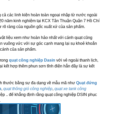
cả các linh kiện hoàn toàn ngoại nhập từ nước ngoài
n 20 năm kinh nghiệm tại KCX Tân Thuận Quận 7 Hồ Chí
sự rõ ràng của nguồn gốc xuất xứ của sản phẩm.
vật liệu xem như hoàn hảo nhất với cánh quạt cũng
n vuông vức với sự góc cạnh mang lại sụ khoẻ khoắn
y cánh của sản phẩm.
trong
quạt công nghiệp Dasin
với vẻ ngoài thanh lịch,
ại kết hợp thêm phun sơn tĩnh điện hẳn đây là sự kết
ích thước bằng sự đa dạng về mẫu mã như
Quạt đứng
p
,
quạt thông gió công nghiệp
,
quạt xe tank công
hiệp .. để khẳng định rằng quạt công nghiệp DSIN phục
.