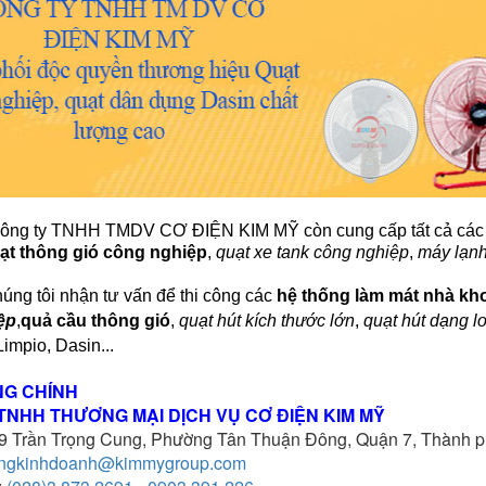
công ty TNHH TMDV CƠ ĐIỆN KIM MỸ còn cung cấp tất cả cá
ạt thông gió công nghiệp
,
quạt xe tank công nghiệp
,
máy lạnh
húng tôi nhận tư vấn để thi công các
hệ thống làm mát nhà kh
ệp
,
quả cầu thông gió
,
quạt hút kích thước lớn
,
quạt hút dạng l
impio, Dasin...
NG CHÍNH
TNHH THƯƠNG MẠI DỊCH VỤ CƠ ĐIỆN KIM MỸ
 Trần Trọng Cung, Phường Tân Thuận Đông, Quận 7, Thành p
ngkinhdoanh@kimmygroup.com