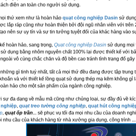
cách điện an toàn cho người sử dụng.
ọi thứ xem như là hoàn hảo
quạt công nghiệp Dasin
sử dụng 
ợc lắp ráp cũng như hoàn thiện bởi đội ngũ nhân viên với trê
tạo nên sự uy tín và sự tin tưởng tuyệt đối của khác hàng vào 
 kế hoàn hảo, sang trọng,
Quạt công nghiệp Dasin
sử dụng mọi 
sử dụng bằng nhôm nguyên chất 100% lại được thiết kế với bả
 ngoài vô cùng chắc chăn và độ bền cao tránh tình trạng đổ gã
những gì tinh tuý nhất, tất cả mọi thứ đều đang được tập trung 
khoắn và với thiết kế lồng quạt sử dụng thép mạ kẽm không gỉ l
oàn hảo cho một sản phẩm của ngành công nghiệp.
i sự đa dạng về mẫu mã cũng như chủng loại, sự đầy đủ về k
 nghiệp
,
quạt treo tường công nghiệp
,
quạt hút công nghiệ
p
,
quạt ốp trần
... sẽ phục vụ tối đa mọi nhu cầu của doanh ng
i nhu cầu của khách hàng từ nhà xưởng gia dụng, công trình ...