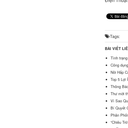
Điện Thoại
Tags:
BÀI VIẾT LI
Tình trạn
Công dụng
Nồi Hấp C
Top 5 Lợi
Thông Bá
Thư mời t
Vì Sao Qu
Bí Quyết 
Phân Phối
“Chiêu Tr