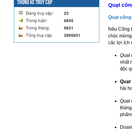
THỐNG KÊ TRUY CẬP
Quạt côn
Đang truy cập:
23
Quạt công
Trong tuần:
6845
Trong tháng:
9831
Nếu Công t
Tổng truy cập:
2895851
chúc mừng 
các lợi ích
Quạt 
nhất 
độc q
Quạt
hài h
Quạt 
tháng
phẩm
Doanh