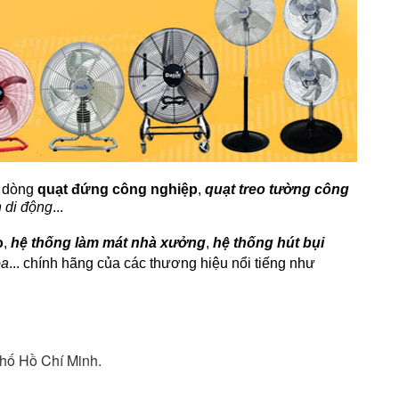
c dòng
quạt đứng công nghiệp
,
quạt treo tường công
 di động
...
o
,
hệ thống làm mát nhà xưởng
,
hệ thống hút bụi
oa
... chính hãng của các thương hiệu nổi tiếng như
hố Hồ Chí Minh.