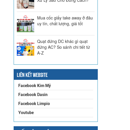
Mua cốc giấy take away ở đâu
uy tín, chất lượng, giá tốt
Quạt đứng DC khác gì quạt
đứng AC? So sánh chi tiết từ
A-Z
LIÊN KẾT WEBSITE
Facebook Kim Mỹ
Facebook Dasin
Facebook Limpio
Youtube