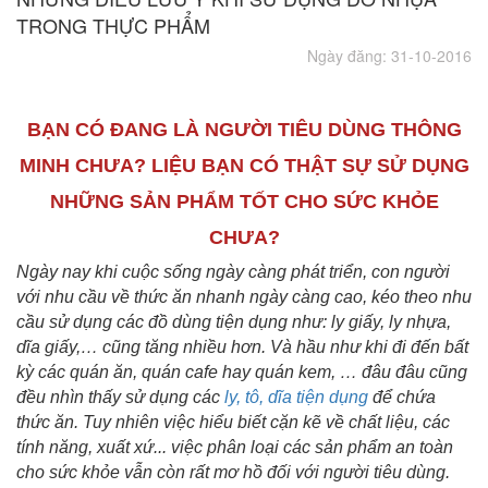
TRONG THỰC PHẨM
Ngày đăng: 31-10-2016
BẠN CÓ ĐANG LÀ NGƯỜI TIÊU DÙNG THÔNG
MINH CHƯA? LIỆU BẠN CÓ THẬT SỰ SỬ DỤNG
NHỮNG SẢN PHẨM TỐT CHO SỨC KHỎE
CHƯA?
Ngày nay khi cuộc sống ngày càng phát triển, con người
với nhu cầu về thức ăn nhanh ngày càng cao, kéo theo nhu
cầu sử dụng các đồ dùng tiện dụng như: ly giấy, ly nhựa,
dĩa giấy,… cũng tăng nhiều hơn. Và hầu như khi đi đến bất
kỳ các quán ăn, quán cafe hay quán kem, … đâu đâu cũng
đều nhìn thấy sử dụng các
ly, tô, dĩa
tiện dụng
để chứa
thức ăn. Tuy nhiên việc hiểu biết cặn kẽ về chất liệu, các
tính năng, xuất xứ... việc phân loại các sản phẩm an toàn
cho sức khỏe vẫn còn rất mơ hồ đối với người tiêu dùng.