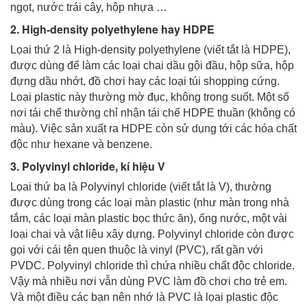
ngọt, nước trái cây, hộp nhựa …
2. High-density polyethylene hay HDPE
Lọai thứ 2 là High-density polyethylene (viết tắt là HDPE),
được dùng để làm các loại chai dầu gội đầu, hộp sữa, hộp
đựng dầu nhớt, đồ chơi hay các loại túi shopping cứng.
Loại plastic này thường mờ đục, không trong suốt. Một số
nơi tái chế thường chỉ nhận tái chế HDPE thuần (không có
màu). Việc sản xuất ra HDPE còn sử dụng tới các hóa chất
độc như hexane và benzene.
3. Polyvinyl chloride, kí hiệu V
Lọai thứ ba là Polyvinyl chloride (viết tắt là V), thường
được dùng trong các loại màn plastic (như màn trong nhà
tắm, các loại màn plastic bọc thức ăn), ống nước, một vài
loại chai và vật liệu xây dựng. Polyvinyl chloride còn được
gọi với cái tên quen thuộc là vinyl (PVC), rất gần với
PVDC. Polyvinyl chloride thì chứa nhiều chất độc chloride.
Vậy mà nhiều nơi vẫn dùng PVC làm đồ chơi cho trẻ em.
Và một điều các bạn nên nhớ là PVC là lọai plastic độc