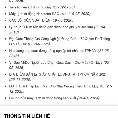
04-2026)
(25-02-2023)
Tại sao nên sử dụng tô giấy
(16-05-2020)
Máy lạnh di động Nakatomi SAC 7500
(19-08-2020)
CÁC LỖI CỦA QUẠT ĐIỆN
(26-04-
Ly nhựa Q Kim Mỹ đang gây “bão” cho giới yêu trà sữa
2018)
Đặt Quạt Thông Gió Công Nghiệp Đúng Chỗ – Bí Quyết Để Thông
(09-04-2025)
Gió Tối Ưu!
(21-08-
Nhà cung cấp quạt đứng công nghiệp tốt nhất tại TPHCM
2018)
(05-
Vì Sao Nhiều Người Lựa Chọn Quạt Dasin Cho Mùa Hè Này?
05-2026)
ĐỊA ĐIỂM BÁN LY GIẤY CHẤT LƯỢNG TẠI TPHCM NĂM 2021
(25-11-2020)
(24-
Gợi Ý Giải Pháp Làm Mát Cho Nhà Xưởng Theo Từng Quy Mô
12-2025)
(24-01-2024)
Lợi ích của máy lạnh di động trong sản xuất
THÔNG TIN LIÊN HỆ