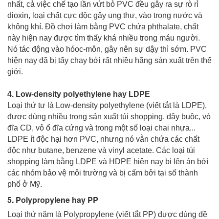
nhất, cả việc chế tạo lần vứt bỏ PVC đều gây ra sự rò rỉ
dioxin, loại chất cực độc gây ung thư, vào trong nước và
không khí. Đồ chơi làm bằng PVC chứa phthalate, chất
này hiện nay được tìm thấy khá nhiều trong máu người.
Nó tác động vào hóoc-môn, gây nên sự dậy thì sớm. PVC
hiện nay đã bị tẩy chay bởi rất nhiều hãng sản xuất trên thế
giới.
4. Low-density polyethylene hay LDPE
Loại thứ tư là Low-density polyethylene (viết tắt là LDPE),
được dùng nhiều trong sản xuất túi shopping, dây buộc, vỏ
đĩa CD, vỏ ổ đĩa cứng và trong một số loại chai nhựa...
LDPE ít độc hại hơn PVC, nhưng nó vẫn chứa các chất
độc như butane, benzene và vinyl acetate. Các loại túi
shopping làm bằng LDPE và HDPE hiện nay bị lên án bởi
các nhóm bảo vệ môi trường và bị cấm bởi tại số thành
phố ở Mỹ.
5. Polypropylene hay PP
Loại thứ năm là Polypropylene (viết tắt PP) được dùng đề