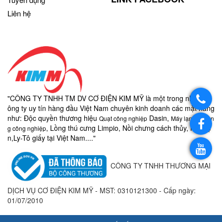
Liên hệ
"CÔNG TY TNHH TM DV CƠ ĐIỆN KIM MỸ là một trong những c
ông ty uy tín hàng đầu Việt Nam chuyên kinh doanh các mặt hàng
như:
Độc quyền thương hiệu
Dasin,
Quạt công nghiệp
Máy lạnh di độn
, Lồng thú cưng Limpio, Nồi chưng cách thủy, nồi điệ
g công nghiệp
n,
Ly-
Tô giấy
tại Việt Nam...."
CÔNG TY TNHH THƯƠNG MẠI
DỊCH VỤ CƠ ĐIỆN KIM MỸ - MST:
0310121300 - Cấp ngày:
01/07/2010