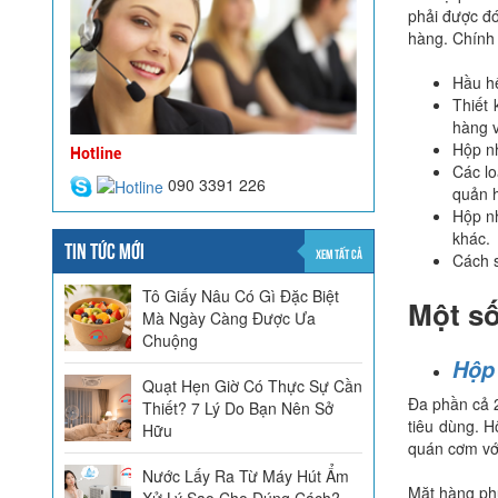
phải được đó
hàng. Chính 
Hầu hế
Thiết
hàng v
Hộp nh
Hotline
Các lo
090 3391 226
quản h
Hộp nh
khác.
TIN TỨC MỚI
XEM TẤT CẢ
Cách 
Tô Giấy Nâu Có Gì Đặc Biệt
Một số
Mà Ngày Càng Được Ưa
Chuộng
Hộp
Quạt Hẹn Giờ Có Thực Sự Cần
Đa phần cả 2
Thiết? 7 Lý Do Bạn Nên Sở
tiêu dùng. H
Hữu
quán cơm vớ
Nước Lấy Ra Từ Máy Hút Ẩm
Mặt hàng phù
Xử Lý Sao Cho Đúng Cách?