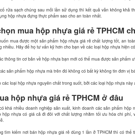
cố rửa sạch chúng sau mỗi lần sử dụng thì kết quả vẫn không khả th
dụng hộp nhựa đựng thực phẩm sao cho an toàn nhất.
chọn mua hộp nhựa giá rẻ TPHCM chấ
 muốn mua được một sản phẩm hộp nhựa giá rẻ chất lượng tốt, an toà
g nhiều. Hãy để họ tư vấn kỹ hơn cho bạn về các loại hộp nhựa hiện có 
c thông tin cơ bản về hộp nhựa bạn mới có thể mua được sản phẩm ư
c sản phẩm hộp nhựa mà trên đó không có bất kỳ không tin đơn vị bá
 các loại hộp nhựa nguyên chất trong suốt, bởi các loại hộp nhựa này
ua hộp nhựa giá rẻ TPHCM ở đâu
ó khá nhiều doanh nghiệp sản xuất, kinh doanh các sản phẩm hộp n
 hộp nhựa có giá cả đi đôi với chất lượng nhằm tối ưu hóa chi phí,
ễ.
g tìm kiếm nơi bán hộp nhựa giá rẻ dùng 1 lần ở TPHCM thì có thể t