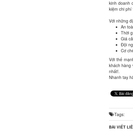
kinh doanh c
kiệm chi phí 
Với những đặ
An toà
Thời 
Giá cả
Đội ng
Cơ chế
Với thế mạn
khách hàng v
nhất!.
Nhanh tay hã
Tags:
BÀI VIẾT LI