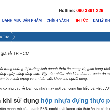
Hotline:
090 3391 226
DANH MỤC SẢN PHẨM
CHÍNH SÁCH
TIN TỨC
ĐẠI LÝ K
in Tức
 giá rẻ TP.HCM
t trong những thị trường kinh doanh thức ăn mang về, giao hàng phá
cũng ngày càng tăng cao. Vậy nên nhiều nhà kinh doanh, quán ăn v
ảm bảo chất lượng và an toàn sức khỏe cho người dùng.
 có nhu cầu về loại hộp nhựa này mời bạn cùng tìm hiểu bài viết dướ
h khi sử dụng
hộp nhựa đựng thực p
triển mạnh mẽ của ngành F&B, ngoài chất lượng của thức ăn thì cách 