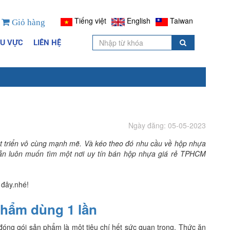
Tiếng việt
English
Taiwan
Giỏ hàng
HU VỰC
LIÊN HỆ
Ngày đăng: 05-05-2023
t triển vô cùng mạnh mẽ. Và kéo theo đó nhu cầu về hộp nhựa
ẫn luôn muốn tìm một nơi uy tín bán hộp nhựa giá rẻ TPHCM
i đây.nhé!
hẩm dùng 1 lần
đóng gói sản phẩm là một tiêu chí hết sức quan trọng. Thức ăn