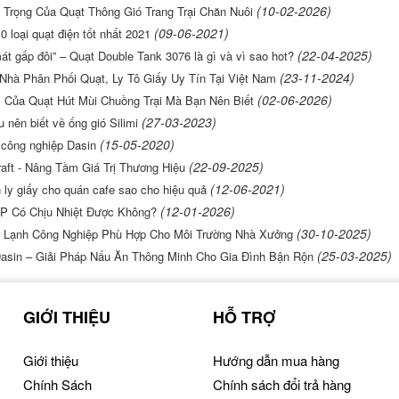
(10-02-2026)
Trọng Của Quạt Thông Gió Trang Trại Chăn Nuôi
(09-06-2021)
0 loại quạt điện tốt nhất 2021
(22-04-2025)
át gấp đôi” – Quạt Double Tank 3076 là gì và vì sao hot?
(23-11-2024)
Nhà Phân Phối Quạt, Ly Tô Giấy Uy Tín Tại Việt Nam
(02-06-2026)
 Của Quạt Hút Mùi Chuồng Trại Mà Bạn Nên Biết
(27-03-2023)
 nên biết về ống gió Silimi
(15-05-2020)
 công nghiệp Dasin
(22-09-2025)
raft - Nâng Tầm Giá Trị Thương Hiệu
(12-06-2021)
 ly giấy cho quán cafe sao cho hiệu quả
(12-01-2026)
P Có Chịu Nhiệt Được Không?
(30-10-2025)
 Lạnh Công Nghiệp Phù Hợp Cho Môi Trường Nhà Xưởng
(25-03-2025)
Dasin – Giải Pháp Nấu Ăn Thông Minh Cho Gia Đình Bận Rộn
GIỚI THIỆU
HỖ TRỢ
Giới thiệu
Hướng dẫn mua hàng
Chính Sách
Chính sách đổi trả hàng