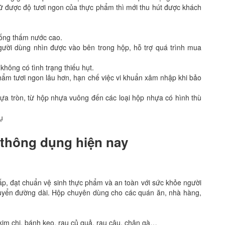
iữ được độ tươi ngon của thực phẩm thì mới thu hút được khách
hống thấm nước cao.
gười dùng nhìn được vào bên trong hộp, hỗ trợ quá trình mua
không có tình trạng thiếu hụt.
ẩm tươi ngon lâu hơn, hạn chế việc vi khuẩn xâm nhập khi bảo
ựa tròn, từ hộp nhựa vuông đến các loại hộp nhựa có hình thù
vụ
 thông dụng hiện nay
ấp, đạt chuẩn vệ sinh thực phẩm và an toàn với sức khỏe người
 chuyển đường dài. Hộp chuyên dùng cho các quán ăn, nhà hàng,
im chi, bánh kẹo, rau củ quả, rau câu, chân gà…