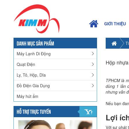
GIỚI THIỆU
DANH MỤC SẢN PHẨM
T
Máy Lạnh Di Động
Hộp nhựa
Quạt Điện
Ly, Tô, Hộp, Dĩa
TPHCM là mộ
Đồ Điện Gia Dụng
dùng 1 lần 
nhưng vẫn đ
Máy hút ẩm
Nếu bạn đang
HỖ TRỢ TRỰC TUYẾN
Lợi íc
Với sự phát 