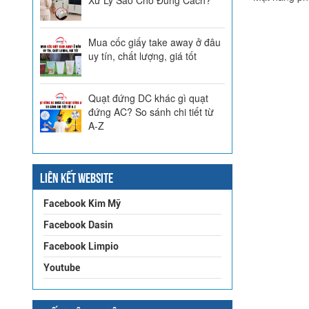
Mua cốc giấy take away ở đâu
uy tín, chất lượng, giá tốt
Quạt đứng DC khác gì quạt
đứng AC? So sánh chi tiết từ
A-Z
LIÊN KẾT WEBSITE
Facebook Kim Mỹ
Facebook Dasin
Facebook Limpio
Youtube