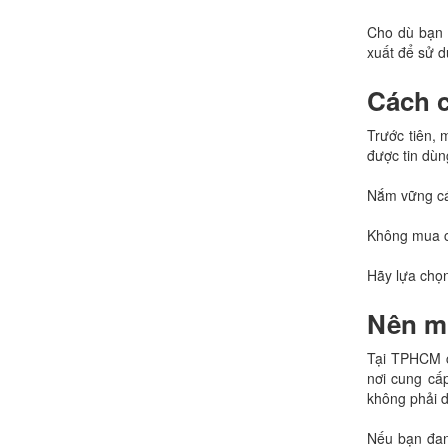
Cho dù bạn 
xuất để sử 
Cách 
Trước tiên,
được tin dùn
Nắm vững cá
Không mua cá
Hãy lựa chọn
Nên m
Tại TPHCM c
nơi cung cấp
không phải d
Nếu bạn đan