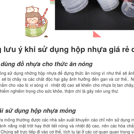
lưu ý khi sử dụng hộp nhựa giá rẻ 
 dùng đồ nhựa cho thức ăn nóng
hông sử dụng những hộp nhựa để đựng thức ăn nóng vì như thế sẽ ảnh
 sẽ bị chảy ra các chất độc hại gây ảnh hưởng đến gan và cơ thể..
ẩm cho vào lò vi sóng vì nhiệt độ cao sẽ khiến cho nhựa bị tan chảy
hiểm nghiêm trọng cho sức khỏe, thậm chí là gây nên ung thư.
ái sử dụng hộp nhựa mỏng
 mỏng thường được các nhà sản xuất khuyến cáo chỉ nên sử dụng một 
ánh nắng mặt trời hay thời tiết nóng và nhiệt độ cao, nên các hóa c
 Chúng sẽ trực tiếp đi vào cơ thể, tích tụ lại ở các cơ quan quan trọng