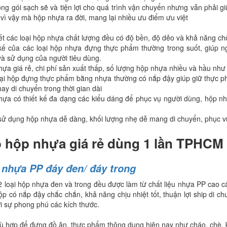
ng gói sạch sẽ và tiện lợi cho quá trình vận chuyển nhưng vẫn phải g
vì vậy mà hộp nhựa ra đời, mang lại nhiều ưu điểm ưu việt
t các loại hộp nhựa chất lượng đều có độ bền, độ dẻo và khả năng c
 kế của các loại hộp nhựa đựng thực phẩm thường trong suốt, giúp n
à sử dụng của người tiêu dùng.
ựa giá rẻ, chi phí sản xuất thấp, số lượng hộp nhựa nhiều và hầu như 
ại hộp đựng thực phẩm bằng nhựa thường có nắp đậy giúp giữ thực ph
ay di chuyển trong thời gian dài
ựa có thiết kế đa dạng các kiểu dáng để phục vụ người dùng, hộp nh
sử dụng hộp nhựa dễ dàng, khối lượng nhẹ dễ mang di chuyển, phục 
 hộp nhựa giá rẻ dùng 1 lần TPHCM
 nhựa PP đáy đen/ đáy trong
 loại hộp nhựa đen và trong đều được làm từ chất liệu nhựa PP cao c
ộp có nắp đậy chắc chắn, khả năng chịu nhiệt tốt, thuận lợi ship di
i sự phong phú các kích thước.
 hợp để đựng đồ ăn, thực phẩm thông dụng hiện nay như cháo, chè, k