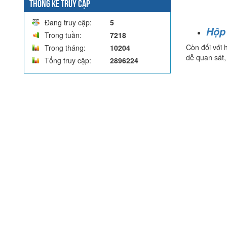
THỐNG KÊ TRUY CẬP
Đang truy cập:
5
Hộp
Trong tuần:
7218
Còn đối với 
Trong tháng:
10204
dễ quan sát,
Tổng truy cập:
2896224