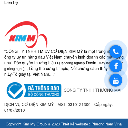
Liên hệ
"CÔNG TY TNHH TM DV CƠ ĐIỆN KIM MỸ là một trong những c
ông ty uy tín hàng đầu Việt Nam chuyên kinh doanh các mặt hàng
như:
Độc quyền thương hiệu
Dasin,
Quạt công nghiệp
Máy lạnh di độn
, Lồng thú cưng Limpio, Nồi chưng cách thủy, nồi điệ
g công nghiệp
n,
Ly-
Tô giấy
tại Việt Nam...."
CÔNG TY TNHH THƯƠNG MẠI
DỊCH VỤ CƠ ĐIỆN KIM MỸ - MST:
0310121300 - Cấp ngày:
01/07/2010
Copyright Kim My Group © 2020
Thiết kế website
:
Phương Nam Vina