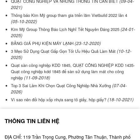
(09-04-
QUẠT CÔNG NGHIỆP VÀ NHỮNG THÔNG TIN CẦN BIẾT
2021)
Thông báo Kim Mỹ group tham gia triển lãm Vietbuild 2022 lần 4
(05-10-2022)
(24-01-
Kim Mỹ Group Thông Báo Lịch Nghỉ Tết Nguyên Đáng 2025
2025)
(23-12-2020)
BẢNG GIÁ PHỤ KIỆN MÁY LẠNH
(10-12-
3 Mẹo Sử Dụng Quạt Gấp Gọn Tối Ưu Hiệu Quả Làm Mát
2025)
Quạt sàn công nghiệp KDD 1845, QUẠT CÔNG NGHIỆP KDD 1435-
Quạt công nghiệp kdd 1845 để sàn sử dụng làm mát cho công
(11-09-2018)
nghiệp
(07-04-
Top 3 Sai Lầm Khi Chọn Quạt Công Nghiệp Nhà Xưởng
2026)
(18-10-2021)
Vì sao nên đổi hộp xốp nhựa sang tô giấy, hộp giấy?
THÔNG TIN LIÊN HỆ
ĐỊA CHỈ: 119 Trần Trọng Cung, Phường Tân Thuận, Thành phố