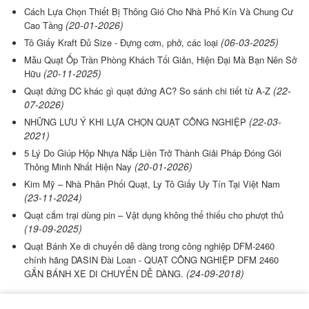
Cách Lựa Chọn Thiết Bị Thông Gió Cho Nhà Phố Kín Và Chung Cư
(20-01-2026)
Cao Tầng
(06-03-2025)
Tô Giấy Kraft Đủ Size - Đựng cơm, phở, các loại
Mẫu Quạt Ốp Trần Phòng Khách Tối Giản, Hiện Đại Mà Bạn Nên Sở
(20-11-2025)
Hữu
(22-
Quạt đứng DC khác gì quạt đứng AC? So sánh chi tiết từ A-Z
07-2026)
(22-03-
NHỮNG LƯU Ý KHI LỰA CHỌN QUẠT CÔNG NGHIỆP
2021)
5 Lý Do Giúp Hộp Nhựa Nắp Liền Trở Thành Giải Pháp Đóng Gói
(20-01-2026)
Thông Minh Nhất Hiện Nay
Kim Mỹ – Nhà Phân Phối Quạt, Ly Tô Giấy Uy Tín Tại Việt Nam
(23-11-2024)
Quạt cắm trại dùng pin – Vật dụng không thể thiếu cho phượt thủ
(19-09-2025)
Quạt Bánh Xe di chuyển dễ dàng trong công nghiệp DFM-2460
chính hãng DASIN Đài Loan - QUẠT CÔNG NGHIỆP DFM 2460
(24-09-2018)
GẮN BÁNH XE DI CHUYỂN DỄ DÀNG.