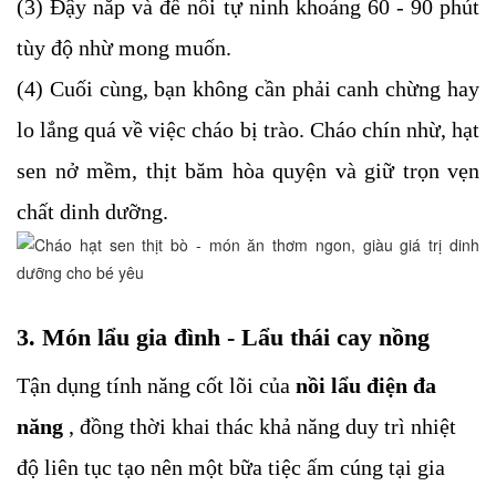
(3) Đậy nắp và để nồi tự ninh khoảng 60 - 90 phút
tùy độ nhừ mong muốn.
(4) Cuối cùng, bạn không cần phải canh chừng hay
lo lắng quá về việc cháo bị trào. Cháo chín nhừ, hạt
sen nở mềm, thịt băm hòa quyện và giữ trọn vẹn
chất dinh dưỡng.
3. Món lẩu gia đình - Lẩu thái cay nồng
Tận dụng tính năng cốt lõi của
nồi lẩu điện đa
năng
, đồng thời khai thác khả năng duy trì nhiệt
độ liên tục tạo nên một bữa tiệc ấm cúng tại gia