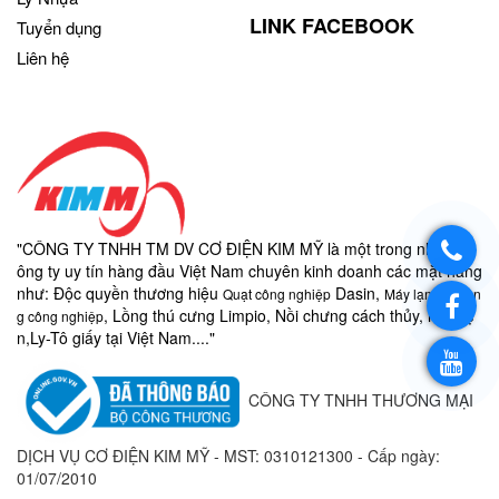
LINK FACEBOOK
Tuyển dụng
Liên hệ
"CÔNG TY TNHH TM DV CƠ ĐIỆN KIM MỸ là một trong những c
ông ty uy tín hàng đầu Việt Nam chuyên kinh doanh các mặt hàng
như:
Độc quyền thương hiệu
Dasin,
Quạt công nghiệp
Máy lạnh di độn
, Lồng thú cưng Limpio, Nồi chưng cách thủy, nồi điệ
g công nghiệp
n,
Ly-
Tô giấy
tại Việt Nam...."
CÔNG TY TNHH THƯƠNG MẠI
DỊCH VỤ CƠ ĐIỆN KIM MỸ - MST:
0310121300 - Cấp ngày:
01/07/2010