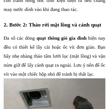
còn tránh hỏng hóc linh kiện điện tử nếu chẳng
may nước dính vào khi đang thao tác.
2. Bước 2: Tháo rời mặt lồng và cánh quạt
Đa số các dòng
quạt thông gió gia đình
hiện nay
đều có thiết kế lẫy cài hoặc ốc vít đơn giản. Bạn
hãy nhẹ nhàng tháo tấm lưới lọc (mặt lồng) và vặn
núm giữ để lấy cánh quạt ra ngoài. Lưu ý nên để ốc
vít vào một chiếc hộp nhỏ để tránh bị thất lạc.