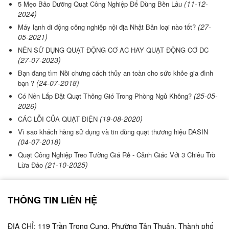
(11-12-
5 Mẹo Bảo Dưỡng Quạt Công Nghiệp Để Dùng Bền Lâu
2024)
(27-
Máy lạnh di động công nghiệp nội địa Nhật Bản loại nào tốt?
05-2021)
NÊN SỬ DỤNG QUẠT ĐỘNG CƠ AC HAY QUẠT ĐỘNG CƠ DC
(27-07-2023)
Bạn đang tìm Nồi chưng cách thủy an toàn cho sức khỏe gia đình
(24-07-2018)
bạn ?
(25-05-
Có Nên Lắp Đặt Quạt Thông Gió Trong Phòng Ngủ Không?
2026)
(19-08-2020)
CÁC LỖI CỦA QUẠT ĐIỆN
Vì sao khách hàng sử dụng và tin dùng quạt thương hiệu DASIN
(04-07-2018)
Quạt Công Nghiệp Treo Tường Giá Rẻ - Cảnh Giác Với 3 Chiêu Trò
(21-10-2025)
Lừa Đảo
THÔNG TIN LIÊN HỆ
ĐỊA CHỈ: 119 Trần Trọng Cung, Phường Tân Thuận, Thành phố