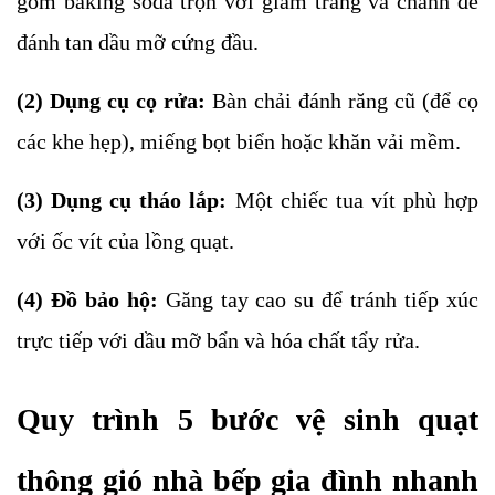
gồm baking soda trộn với giấm trắng và chanh để
đánh tan dầu mỡ cứng đầu.
(2) Dụng cụ cọ rửa:
Bàn chải đánh răng cũ (để cọ
các khe hẹp), miếng bọt biển hoặc khăn vải mềm.
(3) Dụng cụ tháo lắp:
Một chiếc tua vít phù hợp
với ốc vít của lồng quạt.
(4) Đồ bảo hộ:
Găng tay cao su để tránh tiếp xúc
trực tiếp với dầu mỡ bẩn và hóa chất tẩy rửa
.
Quy trình 5 bước vệ sinh quạt
thông gió nhà bếp gia đình nhanh