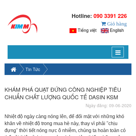
Hotline:
090 3391 226
Giỏ hàng
Tiếng việt
English
Toggle
navigat
Tin Tức
KHÁM PHÁ QUẠT ĐỨNG CÔNG NGHIỆP TIÊU
CHUẨN CHẤT LƯỢNG QUỐC TẾ DASIN KSM
Ngày đăng: 09-06-2020
Nhiệt độ ngày càng nóng lên, để đối mặt với những khó
khăn về nhiệt độ trong mua hè này, thay vì phải "chịu
đựng" thời tiết nóng nực ô nhiễm, chúng ta hoàn toàn có