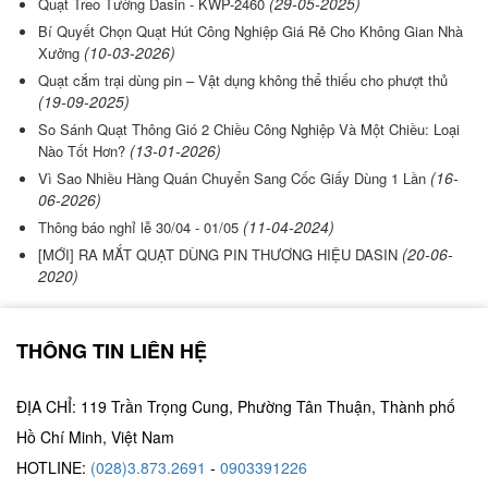
(29-05-2025)
Quạt Treo Tường Dasin - KWP-2460
Bí Quyết Chọn Quạt Hút Công Nghiệp Giá Rẻ Cho Không Gian Nhà
(10-03-2026)
Xưởng
Quạt cắm trại dùng pin – Vật dụng không thể thiếu cho phượt thủ
(19-09-2025)
So Sánh Quạt Thông Gió 2 Chiều Công Nghiệp Và Một Chiều: Loại
(13-01-2026)
Nào Tốt Hơn?
(16-
Vì Sao Nhiều Hàng Quán Chuyển Sang Cốc Giấy Dùng 1 Lần
06-2026)
(11-04-2024)
Thông báo nghỉ lễ 30/04 - 01/05
(20-06-
[MỚI] RA MẮT QUẠT DÙNG PIN THƯƠNG HIỆU DASIN
2020)
THÔNG TIN LIÊN HỆ
ĐỊA CHỈ: 119 Trần Trọng Cung, Phường Tân Thuận, Thành phố
Hồ Chí Minh, Việt Nam
HOTLINE:
(028)3.873.2691
-
0903391226