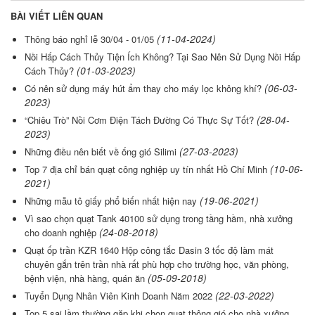
BÀI VIẾT LIÊN QUAN
(11-04-2024)
Thông báo nghỉ lễ 30/04 - 01/05
Nồi Hấp Cách Thủy Tiện Ích Không? Tại Sao Nên Sử Dụng Nồi Hấp
(01-03-2023)
Cách Thủy?
(06-03-
Có nên sử dụng máy hút ẩm thay cho máy lọc không khí?
2023)
(28-04-
“Chiêu Trò” Nồi Cơm Điện Tách Đường Có Thực Sự Tốt?
2023)
(27-03-2023)
Những điều nên biết về ống gió Silimi
(10-06-
Top 7 địa chỉ bán quạt công nghiệp uy tín nhất Hồ Chí Minh
2021)
(19-06-2021)
Những mẫu tô giấy phổ biến nhất hiện nay
Vì sao chọn quạt Tank 40100 sử dụng trong tầng hầm, nhà xưởng
(24-08-2018)
cho doanh nghiệp
Quạt ốp trần KZR 1640 Hộp công tắc Dasin 3 tốc độ làm mát
chuyên gắn trên trần nhà rất phù hợp cho trường học, văn phòng,
(05-09-2018)
bệnh viện, nhà hàng, quán ăn
(22-03-2022)
Tuyển Dụng Nhân Viên Kinh Doanh Năm 2022
Top 5 sai lầm thường gặp khi chọn quạt thông gió cho nhà xưởng