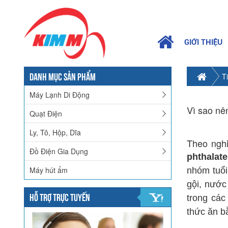
GIỚI THIỆU
DANH MỤC SẢN PHẨM
T
Máy Lạnh Di Động
Vì sao nê
Quạt Điện
Ly, Tô, Hộp, Dĩa
Theo nghi
Đồ Điện Gia Dụng
phthalate
Máy hút ẩm
nhóm tuổi
gội, nước
HỖ TRỢ TRỰC TUYẾN
trong cá
thức ăn b