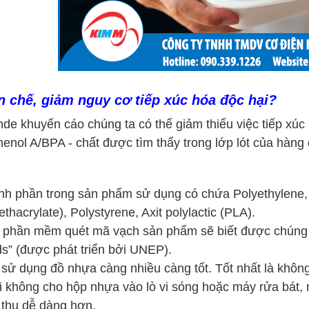
n chế, giảm nguy cơ tiếp xúc hóa độc hại?
de khuyến cáo chúng ta có thể giảm thiểu việc tiếp xúc 
henol A/BPA - chất được tìm thấy trong lớp lót của hàn
nh phần trong sản phẩm sử dụng có chứa Polyethylene, P
thacrylate), Polystyrene, Axit polylactic (PLA).
 phần mềm quét mã vạch sản phẩm sẽ biết được chúng đ
s” (được phát triển bởi UNEP).
 sử dụng đồ nhựa càng nhiều càng tốt. Tốt nhất là khôn
i không cho hộp nhựa vào lò vi sóng hoặc máy rửa bát, n
thụ dễ dàng hơn.