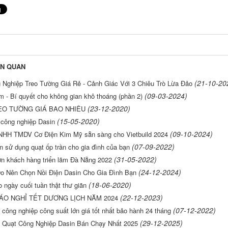
ÊN QUAN
(21-10-20
 Nghiệp Treo Tường Giá Rẻ - Cảnh Giác Với 3 Chiêu Trò Lừa Đảo
(09-03-2024)
 - Bí quyết cho không gian khô thoáng (phần 2)
(23-12-2020)
EO TƯỜNG GIÁ BAO NHIÊU
(15-05-2020)
 công nghiệp Dasin
(09-10-2024)
NHH TMDV Cơ Điện Kim Mỹ sẵn sàng cho Vietbuild 2024
(07-09-2022)
n sử dụng quạt ốp trần cho gia đình của bạn
(31-05-2022)
n khách hàng triển lãm Đà Nẵng 2022
(24-12-2024)
Do Nên Chọn Nồi Điện Dasin Cho Gia Đình Bạn
(18-06-2020)
 ngày cuối tuần thật thư giãn
(22-12-2023)
ÁO NGHỈ TẾT DƯƠNG LỊCH NĂM 2024
(07-12-2022)
công nghiệp công suất lớn giá tốt nhất bảo hành 24 tháng
(29-12-2025)
 Quạt Công Nghiệp Dasin Bán Chạy Nhất 2025