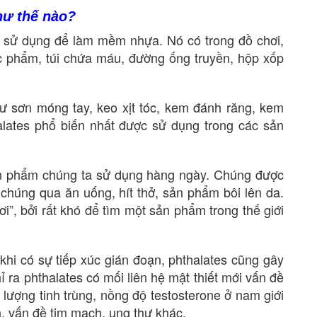
hư thế nào?
c sử dụng để làm mềm nhựa. Nó có trong đồ chơi,
ợc phẩm, túi chứa máu, đường ống truyền, hộp xốp
 sơn móng tay, keo xịt tóc, kem đánh răng, kem
lates phổ biến nhất được sử dụng trong các sản
 sản phẩm chúng ta sử dụng hàng ngày. Chúng được
c chúng qua ăn uống, hít thở, sản phẩm bôi lên da.
i”, bởi rất khó để tìm một sản phẩm trong thế giới
i có sự tiếp xúc gián đoạn, phthalates cũng gây
 ra phthalates có mối liên hệ mật thiết mới vấn đề
m lượng tinh trùng, nồng độ testosterone ở nam giới
, vấn đề tim mạch, ung thư khác.