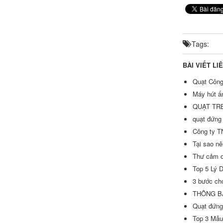
Tags:
BÀI VIẾT LI
Quạt Công
Máy hút ấm
QUẠT TR
quạt đứng
Công ty T
Tại sao nê
Thư cảm ơ
Top 5 Lý 
3 bước cho
THÔNG B
Quạt đứng 
Top 3 Mẫu