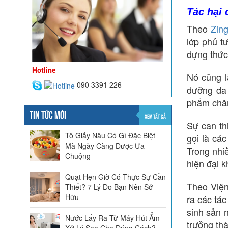
Tác hại 
Theo
Zin
lớp phủ t
đựng thức
Hotline
Nó cũng l
090 3391 226
dưỡng da 
phẩm chăm
TIN TỨC MỚI
XEM TẤT CẢ
Sự can th
Tô Giấy Nâu Có Gì Đặc Biệt
gọi là các
Mà Ngày Càng Được Ưa
Trong nhiề
Chuộng
hiện đại 
Quạt Hẹn Giờ Có Thực Sự Cần
Theo Viện
Thiết? 7 Lý Do Bạn Nên Sở
Hữu
ra các tác
sinh sản n
Nước Lấy Ra Từ Máy Hút Ẩm
trưởng th
Xử Lý Sao Cho Đúng Cách?