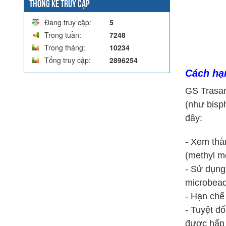
THỐNG KÊ TRUY CẬP
Đang truy cập:
5
Trong tuần:
7248
Trong tháng:
10234
Tổng truy cập:
2896254
Cách hạ
GS Trasan
(như bisp
đây:
- Xem thà
(methyl me
- Sử dụng
microbead
- Hạn chế
- Tuyệt đố
được hấp 