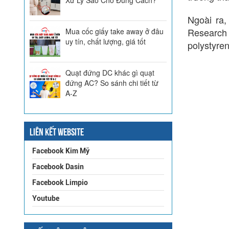
Ngoài ra,
Research
Mua cốc giấy take away ở đâu
uy tín, chất lượng, giá tốt
polystyre
Quạt đứng DC khác gì quạt
đứng AC? So sánh chi tiết từ
A-Z
LIÊN KẾT WEBSITE
Facebook Kim Mỹ
Facebook Dasin
Facebook Limpio
Youtube