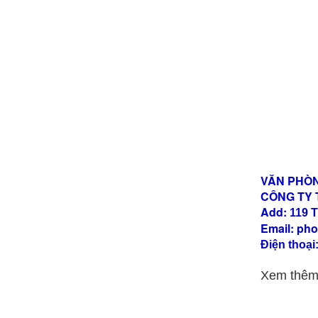
VĂN PHÒ
CÔNG TY 
Add:
119 
Email:
pho
Điện thoại
Xem thê