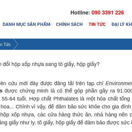
Hotline:
090 3391 226
DANH MỤC SẢN PHẨM
CHÍNH SÁCH
TIN TỨC
ĐẠI LÝ K
in Tức
n đổi hộp xốp nhựa sang tô giấy, hộp giấy?
ên cứu mới đây được đăng tải trên tạp chí
Environmen
s
được chứng minh là có thể góp phần gây ra 91.000
 55-64 tuổi.
Hợp chất Phthalates là một hóa chất tổn
 hoa... Chính vì vậy, để đảm bảo sức khỏe cho gia đìn
c hộp xốp nhựa, các cửa hàng thức ăn, nhà hàng nên
ằng giấy như ly, tô giấy, hộp giấy để đảm bảo được sức