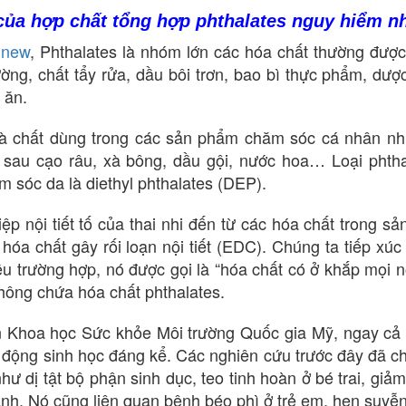
của hợp chất tổng hợp phthalates nguy hiểm n
gnew
, Phthalates là nhóm lớn các hóa chất thường đượ
ường, chất tẩy rửa, dầu bôi trơn, bao bì thực phẩm, dư
 ăn.
à chất dùng trong các sản phẩm chăm sóc cá nhân như
sau cạo râu, xà bông, dầu gội, nước hoa… Loại phtha
 sóc da là diethyl phthalates (DEP).
iệp nội tiết tố của thai nhi đến từ các hóa chất trong
 hóa chất gây rối loạn nội tiết (EDC). Chúng ta tiếp xú
u trường hợp, nó được gọi là “hóa chất có ở khắp mọi nơ
không chứa hóa chất phthalates.
 Khoa học Sức khỏe Môi trường Quốc gia Mỹ, ngay cả kh
 động sinh học đáng kể. Các nghiên cứu trước đây đã chỉ
hư dị tật bộ phận sinh dục, teo tinh hoàn ở bé trai, giả
ành. Nó cũng liên quan bệnh béo phì ở trẻ em, hen suyễn