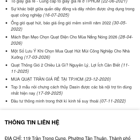
(22-06-2021)
Tô giấy giá rẻ - Cung cấp tô giấy giá rẻ ở TPHCM
Sự khác biệt giữa quấn dây đồng và dây nhôm được ứng dụng trong
(16-07-2025)
quạt công nghiệp
(30-05-
Ống gió quạt hút, báo giá ống gió mềm simili năm 2022
2022)
(28-04-
Mách Bạn Mẹo Chọn Quạt Điện Cho Mùa Nắng Nóng 2026
2026)
Một Số Lưu Ý Khi Chọn Mua Quạt Hút Mùi Công Nghiệp Cho Nhà
(17-03-2026)
Xưởng
(11-
Quạt Thông Gió 2 Chiều Là Gì? Nguyên Lý, Lợi Ích Cần Biết
11-2025)
(23-12-2020)
MUA QUẠT TRẦN GIÁ RẺ TẠI TP.HCM
Top 3 mẫu nồi chưng cách thủy Dasin được các bà nội trợ tin dùng
(17-09-2025)
nhất hiện nay
(07-11-2022)
Đầu tư thông minh trong thời kì kinh tế suy thoái
THÔNG TIN LIÊN HỆ
ĐỊA CHỈ: 119 Trần Trọng Cung, Phường Tân Thuận, Thành phố