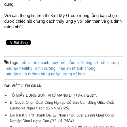
dụng. 
Với các thông tin trên thì Kim Mỹ Group mong rằng bạn chọn 
được chiếc nồi chưng cách thủy ưng ý với bản thân và gia đình 
mình nhé!  
Tags:
nồi chưng cách thủy
nồi hầm
nồi lòng sứ
nồi chưng
nấu ăn healthy
dinh dưỡng
nấu ăn nhanh chóng
nấu ăn dinh dưỡng hằng ngày
trang trí bếp
.....
BÀI VIẾT LIÊN QUAN
(19-04-2021)
TÔ GIẤY ĐỰNG BÚN, PHỞ MANG ĐI
Bí Quyết Chọn Quạt Công Nghiệp Để Sàn Cân Bằng Giữa Chất
(20-10-2025)
Lượng và Ngân Sách
Lợi Ích Khi Trở Thành Đại Lý Phân Phối Quạt Dasin| Quạt Công
(01-10-2024)
Nghiệp Chất Lượng Cao