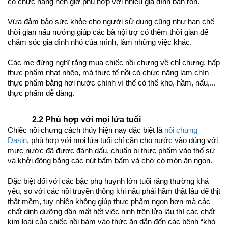
có chức năng hẹn giờ phù hợp với nhiều gia đình bận rộn. 
Vừa đảm bảo sức khỏe cho người sử dụng cũng như hạn chế 
thời gian nấu nướng giúp các bà nội trợ có thêm thời gian để 
chăm sóc gia đình nhỏ của mình, làm những việc khác. 
Các mẹ đừng nghĩ rằng mua chiếc nồi chưng về chỉ chưng, hấp 
thực phẩm nhạt nhẽo, mà thực tế nồi có chức năng làm chín 
thực phẩm bằng hơi nước chính vì thế có thể kho, hầm, nấu,... 
thực phẩm dễ dàng. 
2.2 Phù hợp với mọi lứa tuổi
Chiếc nồi chưng cách thủy hiện nay đặc biệt là 
nồi chưng 
Dasin
, phù hợp với mọi lứa tuổi chỉ cần cho nước vào đúng với 
mực nước đã được đánh dấu, chuẩn bị thực phẩm vào thố sứ 
và khởi động bằng các nút bấm bấm và chờ có món ăn ngon. 
Đặc biệt đối với các bậc phụ huynh lớn tuổi răng thường khá 
yếu, so với các nồi truyền thống khi nấu phải hầm thật lâu để thịt 
thật mềm, tuy nhiên không giúp thực phẩm ngon hơn mà các 
chất dinh dưỡng dần mất hết việc ninh trên lửa lâu thì các chất 
kim loại của chiếc nồi bám vào thức ăn dẫn đến các bệnh “khó 