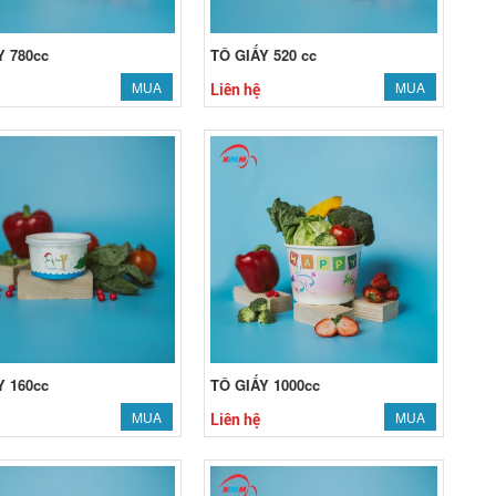
Y 780cc
TÔ GIẤY 520 cc
MUA
MUA
Liên hệ
Y 160cc
TÔ GIẤY 1000cc
MUA
MUA
Liên hệ