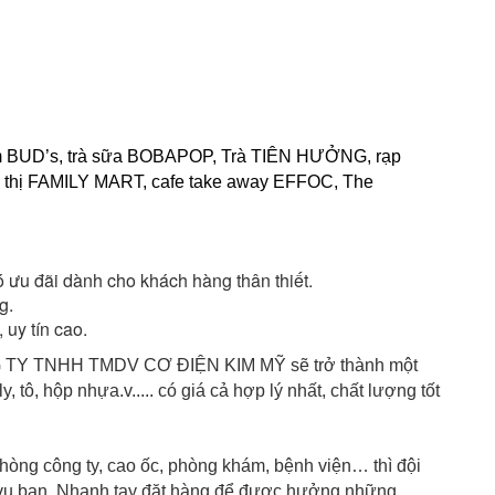
kem BUD’s, trà sữa BOBAPOP, Trà TIÊN HƯỞNG, rạp 
 thị FAMILY MART, cafe take away EFFOC, The 
ó ưu đãi dành cho khách hàng thân thiết.
g.
uy tín cao.
ÔNG TY TNHH TMDV CƠ ĐIỆN KIM MỸ sẽ trở thành một 
tô, hộp nhựa.v..... có giá cả hợp lý nhất, chất lượng tốt 
hòng công ty, cao ốc, phòng khám, bệnh viện… thì đội 
vụ bạn. Nhanh tay đặt hàng để được hưởng những 