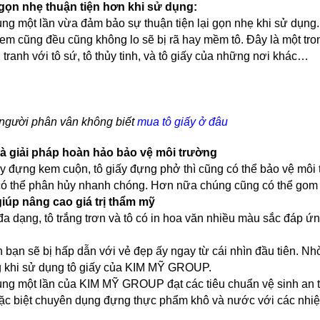
 gọn nhẹ thuận tiện hơn khi sử dụng:
ùng một lần vừa đảm bảo sự thuận tiện lại gọn nhẹ khi sử dụng
em cũng đều cũng không lo sẽ bị rã hay mềm tô. Đây là một t
 tranh với tô sứ, tô thủy tinh, và tô giấy của những nơi khác…
người phân vân không biết 
mua tô giấy ở đâu
 là giải pháp hoàn hảo bảo vệ môi trường
ấy đựng kem cuộn, tô giấy đựng phở thì cũng có thể bảo vệ môi 
có thể phân hủy nhanh chóng. Hơn nữa chúng cũng có thể gom l
giúp nâng cao giá trị thẩm mỹ
đa dạng, tô trắng trơn và tô có in hoa văn nhiều màu sắc đáp
n bạn sẽ bị hấp dẫn với vẻ đẹp ấy ngay từ cái nhìn đầu tiên. N
 khi sử dụng tô giấy của KIM MỸ GROUP.
dùng một lần của KIM MỸ GROUP đạt các tiêu chuẩn vệ sinh an 
 đặc biệt chuyên dụng đựng thực phẩm khô và nước với các nhiệ