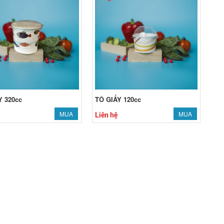
Y 320cc
TÔ GIẤY 120cc
MUA
MUA
Liên hệ