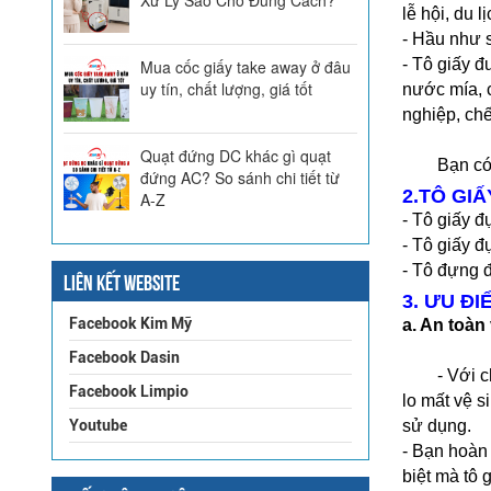
lễ hội, du 
- Hầu như 
- Tô giấy đ
Mua cốc giấy take away ở đâu
uy tín, chất lượng, giá tốt
nước mía, 
nghiệp, chế
Quạt đứng DC khác gì quạt
	Bạn c
đứng AC? So sánh chi tiết từ
2.TÔ GI
A-Z
- Tô giấy 
- Tô giấy đ
- Tô đựng đ
LIÊN KẾT WEBSITE
3. ƯU Đ
Facebook Kim Mỹ
a. An toàn
Facebook Dasin
	- Với chiếc tô giấy dùng một lần, bạn chỉ sử dụng cho riêng mình, dùng xong bỏ nên hoàn toàn yên tâm vệ sinh, không còn nỗi 
Facebook Limpio
lo mất vệ s
Youtube
sử dụng.
- Bạn hoàn 
biệt mà tô