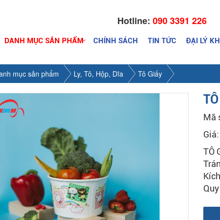
Hotline:
090 3391 226
DANH MỤC SẢN PHẨM
CHÍNH SÁCH
TIN TỨC
ĐẠI LÝ K
anh mục sản phẩm
Ly, Tô, Hộp, Dĩa
Tô Giấy
TÔ
Mã 
Giá
TÔ 
Trán
Kích
Quy 