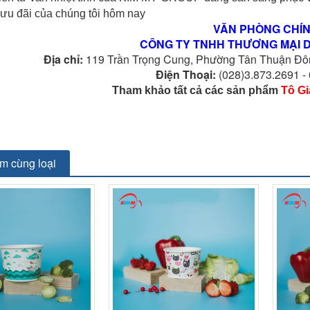
 ưu đãi của chúng tôi hôm nay
VĂN PHÒNG CHÍ
CÔNG TY TNHH THƯƠNG MẠI D
Địa chỉ:
119 Trần Trọng Cung, Phường Tân Thuận Đôn
Điện Thoại:
(028)3.873.2691 -
Tham khảo tất cả các sản phẩm 
Tô Gi
m cùng loại