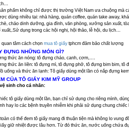
lịch…
sản phẩm không chỉ được thị trường Việt Nam ưa chuộng mà các
ược dùng nhiều tại: nhà hàng, quán coffee, quán take away, khá
chè, cháo dinh dưỡng, gia đình, văn phòng, xưởng sản xuất, tò
 xuất,.Sử dụng trong các hội nghị, hội thảo, lễ hội, du lịch…
ó quan tâm cách chọn 
mua tô giấy
 tphcm đảm bảo chất lượng
ẤY ĐỰNG NHỮNG MÓN GÌ?
đựng thức ăn nóng: tô đựng cháo, canh, cơm,….
ựng thức ăn liền: tô đựng mì, tô đựng phở, tô đựng bim bim, tô
ồ uống và thức ăn lạnh: Tô giấy dùng một lần có nắp đựng kem
IỂM CỦA TÔ GIẤY KIM MỸ GROUP
 vệ sinh cho cá nhân:
inh hay lo các bệnh truyền nhiễm khi phải sử dụng chung chiếc l
toàn có thể đem tô giấy mang đi thuận tiện mà không lo vung đồ 
 giấy giữ nhiệt được lâu hơn. Từ đó thức ăn, nước uống chứa đ