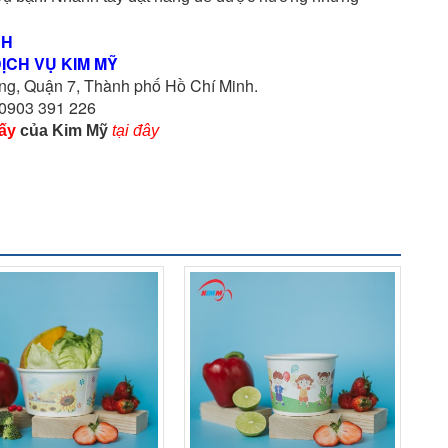
NH
ỊCH VỤ KIM MỸ
g, Quận 7, Thành phố Hồ Chí Minh.
 0903 391 226
ấy
 của Kim Mỹ
tại đây