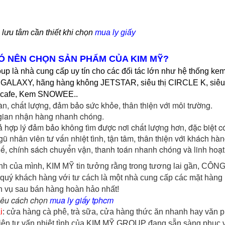
lưu tâm cần thiết khi chọn 
mua ly giấy
CÓ NÊN CHỌN SẢN PHẨM CỦA KIM MỸ?
up là nhà cung cấp uy tín cho các đối tác lớn như hệ thống 
 GALAXY, hãng hàng không JETSTAR, siêu thị CIRCLE K, siêu
cafe, Kem SNOWEE..
àn, chất lượng, đảm bảo sức khỏe, thân thiện với môi trường.
gian nhận hàng nhanh chóng.
ả hợp lý đảm bảo không tìm được nơi chất lượng hơn, đặc biệt c
gũ nhân viên tư vấn nhiệt tình, tận tâm, thân thiện với khách hàn
ế, chính sách chuyển vận, thanh toán nhanh chóng và linh hoạt, 
nh của mình, KIM MỸ tin tưởng rằng trong tương lai gần, C
 quý khách hàng với tư cách là một nhà cung cấp các mặt hàng ly, 
ch vụ sau bán hàng hoàn hảo nhất!
iêu cách chọn
mua ly giấy tphcm
i
: cửa hàng cà phê, trà sữa, cửa hàng thức ăn nhanh hay văn p
iên tư vấn nhiệt tình của KIM MỸ GROUP đang sẵn sàng phục 