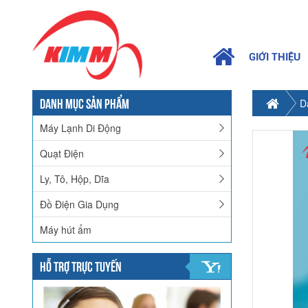
GIỚI THIỆU
DANH MỤC SẢN PHẨM
D
Máy Lạnh Di Động
Quạt Điện
Ly, Tô, Hộp, Dĩa
Đồ Điện Gia Dụng
Máy hút ẩm
HỖ TRỢ TRỰC TUYẾN