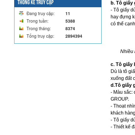
THỐNG KÊ TRUY CẬP
b. Tô giấy
- Tô giấy d
Đang truy cập:
11
hay đựng k
Trong tuần:
5388
có thể cạnh
Trong tháng:
8374
Tổng truy cập:
2894394
Nhiều 
c. Tô giấy
Dù là tô gi
xuống đất 
d.Tô giấy 
- Màu sắc: 
GROUP.
- Thoạt nhì
khách hàng
- Tô giấy 
- Thiết kế