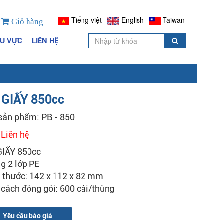
Tiếng việt
English
Taiwan
Giỏ hàng
HU VỰC
LIÊN HỆ
 GIẤY 850cc
sản phẩm: PB - 850
:
Liên hệ
GIẤY 850cc
g 2 lớp PE
 thước: 142 x 112 x 82 mm
cách đóng gói: 600 cái/thùng
Yêu cầu báo giá