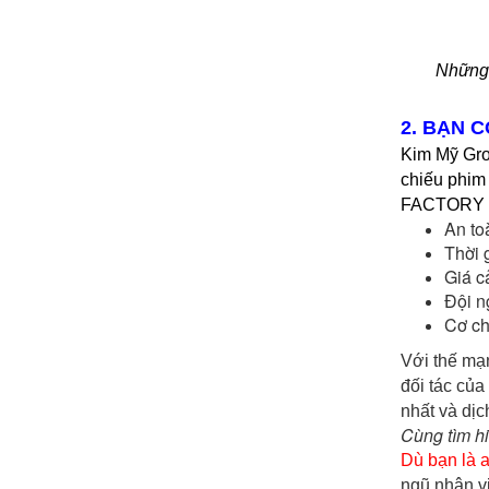
Những 
2. BẠN 
Kim Mỹ Gro
chiếu phim
FACTORY 
An to
Thời 
Giá c
Đội n
Cơ ch
Với thế mạ
đối tác của
nhất và dị
Cùng tìm h
Dù bạn là a
ngũ nhân v