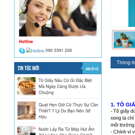
Hotline
090 3391 226
Thông tin
TIN TỨC MỚI
XEM TẤT CẢ
Tô Giấy Nâu Có Gì Đặc Biệt
Mà Ngày Càng Được Ưa
Chuộng
Quạt Hẹn Giờ Có Thực Sự Cần
1. TÔ G
Thiết? 7 Lý Do Bạn Nên Sở
- Tô giấy d
Hữu
xong ta chỉ
môi trường
Nước Lấy Ra Từ Máy Hút Ẩm
- Chính vì 
Xử Lý Sao Cho Đúng Cách?