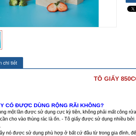
 chi tiết
TÔ GIẤY 850C
IẤY CÓ ĐƯỢC DÙNG RỘNG RÃI KHÔNG?
ùng một lần được sử dụng cực kỳ tiện, không phải mất công rửa,
 cần cho vào thùng rác là ổn. - Tô giấy được sử dụng nhiều bởi 
.
vậy nó được sử dụng phù hợp ở bất cứ đâu từ trong gia đình, đế