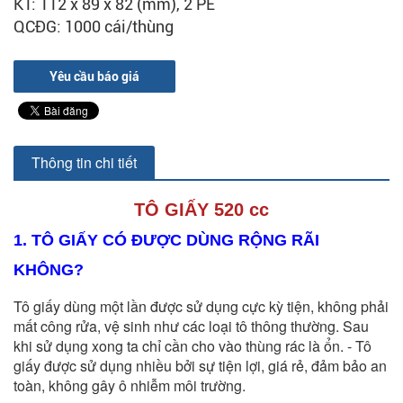
KT: 112 x 89 x 82 (mm), 2 PE
QCĐG: 1000 cái/thùng
Yêu cầu báo giá
Thông tin chi tiết
TÔ GIẤY 520 cc
1. TÔ GIẤY CÓ ĐƯỢC DÙNG RỘNG RÃI 
KHÔNG?
Tô giấy dùng một lần được sử dụng cực kỳ tiện, không phải
mất công rửa, vệ sinh như các loại tô thông thường. Sau
khi sử dụng xong ta chỉ cần cho vào thùng rác là ổn. - Tô
giấy được sử dụng nhiều bởi sự tiện lợi, giá rẻ, đảm bảo an
toàn, không gây ô nhiễm môi trường.