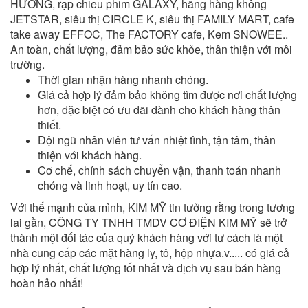
HƯỞNG, rạp chiếu phim GALAXY, hãng hàng không
JETSTAR, siêu thị CIRCLE K, siêu thị FAMILY MART, cafe
take away EFFOC, The FACTORY cafe, Kem SNOWEE..
An toàn, chất lượng, đảm bảo sức khỏe, thân thiện với môi
trường.
Thời gian nhận hàng nhanh chóng.
Giá cả hợp lý đảm bảo không tìm được nơi chất lượng
hơn, đặc biệt có ưu đãi dành cho khách hàng thân
thiết.
Đội ngũ nhân viên tư vấn nhiệt tình, tận tâm, thân
thiện với khách hàng.
Cơ chế, chính sách chuyển vận, thanh toán nhanh
chóng và linh hoạt, uy tín cao.
Với thế mạnh của mình, KIM MỸ tin tưởng rằng trong tương
lai gần, CÔNG TY TNHH TMDV CƠ ĐIỆN KIM MỸ sẽ trở
thành một đối tác của quý khách hàng với tư cách là một
nhà cung cấp các mặt hàng ly, tô, hộp nhựa.v..... có giá cả
hợp lý nhất, chất lượng tốt nhất và dịch vụ sau bán hàng
hoàn hảo nhất!