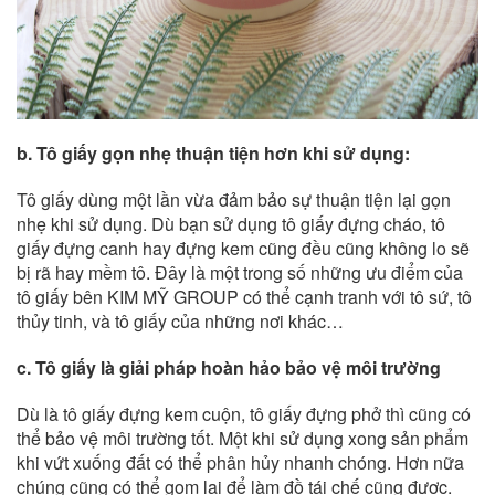
b. Tô giấy gọn nhẹ thuận tiện hơn khi sử dụng:
Tô giấy dùng một lần vừa đảm bảo sự thuận tiện lại gọn
nhẹ khi sử dụng. Dù bạn sử dụng tô giấy đựng cháo, tô
giấy đựng canh hay đựng kem cũng đều cũng không lo sẽ
bị rã hay mềm tô. Đây là một trong số những ưu điểm của
tô giấy bên KIM MỸ GROUP có thể cạnh tranh với tô sứ, tô
thủy tinh, và tô giấy của những nơi khác…
c. Tô giấy là giải pháp hoàn hảo bảo vệ môi trường
Dù là tô giấy đựng kem cuộn, tô giấy đựng phở thì cũng có
thể bảo vệ môi trường tốt. Một khi sử dụng xong sản phẩm
khi vứt xuống đất có thể phân hủy nhanh chóng. Hơn nữa
chúng cũng có thể gom lại để làm đồ tái chế cũng được.