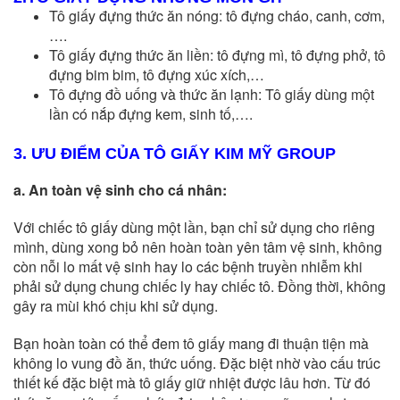
Tô giấy đựng thức ăn nóng: tô đựng cháo, canh, cơm,
….
Tô giấy đựng thức ăn liền: tô đựng mì, tô đựng phở, tô
đựng bim bim, tô đựng xúc xích,…
Tô đựng đồ uống và thức ăn lạnh: Tô giấy dùng một
lần có nắp đựng kem, sinh tố,….
3. ƯU ĐIỂM CỦA TÔ GIẤY KIM MỸ GROUP
a. An toàn vệ sinh cho cá nhân:
Với chiếc tô giấy dùng một lần, bạn chỉ sử dụng cho riêng
mình, dùng xong bỏ nên hoàn toàn yên tâm vệ sinh, không
còn nỗi lo mất vệ sinh hay lo các bệnh truyền nhiễm khi
phải sử dụng chung chiếc ly hay chiếc tô. Đồng thời, không
gây ra mùi khó chịu khi sử dụng.
Bạn hoàn toàn có thể đem tô giấy mang đi thuận tiện mà
không lo vung đồ ăn, thức uống. Đặc biệt nhờ vào cấu trúc
thiết kế đặc biệt mà tô giấy giữ nhiệt được lâu hơn. Từ đó