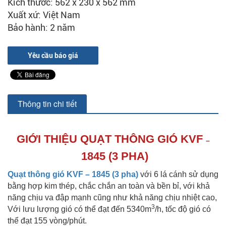
Kích thước: 562 x 230 x 562 mm
Xuất xứ: Việt Nam
Bảo hành: 2 năm
Yêu cầu báo giá
Thông tin chi tiết
GIỚI THIỆU QUẠT THÔNG GIÓ KVF
–
1845 (3 PHA)
Quạt thông gió KVF – 1845 (3 pha)
với 6 lá cánh sử dụng
bằng hợp kim thép, chắc chắn an toàn và bền bỉ, với khả
năng chịu va đập mạnh cũng như khả năng chịu nhiệt cao,
3
Với lưu lượng gió có thể đạt đến 5340m
/h, tốc độ gió có
thể đạt 155 vòng/phút.