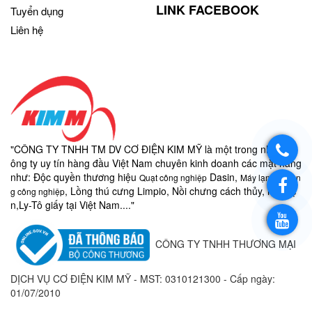
LINK FACEBOOK
Tuyển dụng
Liên hệ
"CÔNG TY TNHH TM DV CƠ ĐIỆN KIM MỸ là một trong những c
ông ty uy tín hàng đầu Việt Nam chuyên kinh doanh các mặt hàng
như:
Độc quyền thương hiệu
Dasin,
Quạt công nghiệp
Máy lạnh di độn
, Lồng thú cưng Limpio, Nồi chưng cách thủy, nồi điệ
g công nghiệp
n,
Ly-
Tô giấy
tại Việt Nam...."
CÔNG TY TNHH THƯƠNG MẠI
DỊCH VỤ CƠ ĐIỆN KIM MỸ - MST:
0310121300 - Cấp ngày:
01/07/2010