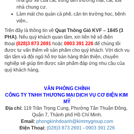
nhà giữ xe của các trung tâm thương mại, các toà
nhà chung cư.
Làm mát cho quán cà phê, căn tin trường học, bệnh
viện..
Trên đây là thông tin về
Quạt Thông Gió KVF –
1845 (3
PHA)
. Nếu quý khách quan tâm, xin liên hệ số điện
thoại
(028)3 873 2691
hoặc
0903 391 226
để chúng tôi
được tư vấn thêm về sản phẩm cho quý khách. Với dịch vụ
tận tâm và đội ngũ hỗ trợ bán hàng thân thiện, chuyên
nghiệp sẽ giúp tìm được sản phẩm đáp ứng nhu cầu của
quý khách hàng.
VĂN PHÒNG CHÍNH
CÔNG TY TNHH THƯƠNG MẠI DỊCH VỤ CƠ ĐIỆN KIM 
MỸ
Địa chỉ:
 119 Trần Trọng Cung, Phường Tân Thuận Đông, 
Quận 7, Thành phố Hồ Chí Minh.
Email:
phongkinhdoanh@kimmygroup.com
Điện Thoại:
(028)3 873 2691
 - 
0903 391 226