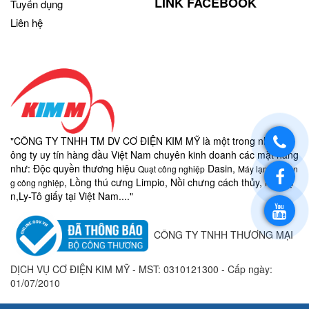
LINK FACEBOOK
Tuyển dụng
Liên hệ
"CÔNG TY TNHH TM DV CƠ ĐIỆN KIM MỸ là một trong những c
ông ty uy tín hàng đầu Việt Nam chuyên kinh doanh các mặt hàng
như:
Độc quyền thương hiệu
Dasin,
Quạt công nghiệp
Máy lạnh di độn
, Lồng thú cưng Limpio, Nồi chưng cách thủy, nồi điệ
g công nghiệp
n,
Ly-
Tô giấy
tại Việt Nam...."
CÔNG TY TNHH THƯƠNG MẠI
DỊCH VỤ CƠ ĐIỆN KIM MỸ - MST:
0310121300 - Cấp ngày:
01/07/2010