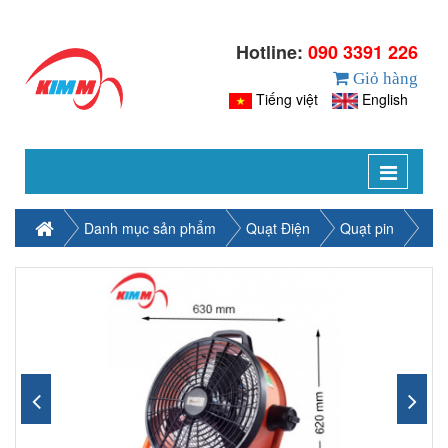
Hotline:
090 3391 226
Giỏ hàng
Tiếng việt
English
Toggle
navigat
Danh mục sản phẩm
Quạt Điện
Quạt pin