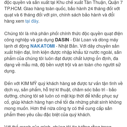
độc quyền và sản xuất tại Khu chế xuất Tân Thuận, Quận 7
TP.HCM. Giao hàng toàn quốc, bảo hành 24 tháng đối với
quạt và 6 tháng đối với pin, chính sách bảo hành và đổi
hàng xem
tại đây
.
Chúng tôi là nhà phân phối chính thức độc quyền quạt điện
công nghiệp và gia dụng
DASIN
- Đài Loan và dòng máy
lạnh di động
NAKATOMI
- Nhật Bản. Với dây chuyền sản
xuất hiện đại, linh kiện được nhập khẩu từ nước ngoài, sản
phẩm của chúng tôi luôn đạt được chất lượng ổn định, đa
dạng về mẫu mã, độ bền vượt trội và an toàn cho người sử
dụng.
Đến với KIM MỸ quý khách hàng sẽ được tư vấn tận tình về
dịch vụ, sản phẩm, hỗ trợ kĩ thuật, chăm sóc bảo trì - bảo
dưỡng, chúng tôi sẽ luôn có mặt kịp thời để khắc phục sự
cố, giúp khách hàng hạn chế tối đa những phát sinh không
mong muốn. Hơn thế nữa công ty có thể cung cấp sản
phẩm theo yêu cầu đặc biệt của quý khách.
Với thế mạnh của mình, chúng tôi tin tưởng rằng trong