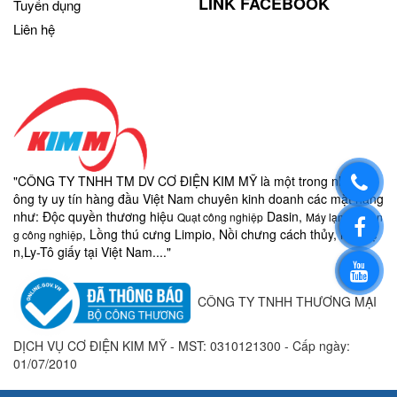
LINK FACEBOOK
Tuyển dụng
Liên hệ
"CÔNG TY TNHH TM DV CƠ ĐIỆN KIM MỸ là một trong những c
ông ty uy tín hàng đầu Việt Nam chuyên kinh doanh các mặt hàng
như:
Độc quyền thương hiệu
Dasin,
Quạt công nghiệp
Máy lạnh di độn
, Lồng thú cưng Limpio, Nồi chưng cách thủy, nồi điệ
g công nghiệp
n,
Ly-
Tô giấy
tại Việt Nam...."
CÔNG TY TNHH THƯƠNG MẠI
DỊCH VỤ CƠ ĐIỆN KIM MỸ - MST:
0310121300 - Cấp ngày:
01/07/2010