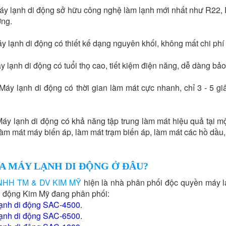
Máy lạnh di động sở hữu công nghệ làm lạnh mới nhất như R22, 
ờng.
áy lạnh di động có thiết kế dạng nguyên khối, không mất chi phí
áy lạnh di động có tuổi thọ cao, tiết kiệm điện năng, dễ dàng bả
 Máy lạnh di động có thời gian làm mát cực nhanh, chỉ 3 - 5 g
Máy lạnh di động có khả năng tập trung làm mát hiệu quả tại m
làm mát máy biến áp, làm mát trạm biến áp, làm mát các hồ dầ
A MÁY LẠNH DI ĐỘNG Ở ĐÂU?
NHH TM & DV KIM MỸ
hiện là nhà phân phối độc quyền máy lạ
i động Kim Mỹ đang phân phối:
ạnh di động SAC-4500
.
ạnh di động SAC-6500
.