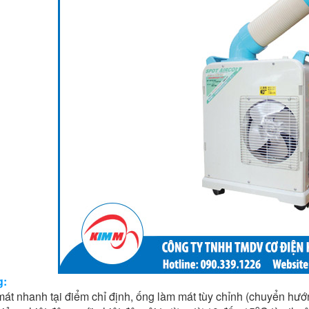
g:
át nhanh tại điểm chỉ định, ống làm mát tùy chỉnh (chuyển hư
o