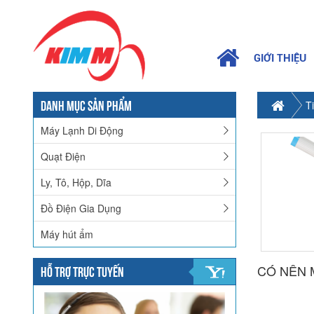
GIỚI THIỆU
DANH MỤC SẢN PHẨM
T
Máy Lạnh Di Động
Quạt Điện
Ly, Tô, Hộp, Dĩa
Đồ Điện Gia Dụng
Máy hút ẩm
CÓ NÊN 
HỖ TRỢ TRỰC TUYẾN