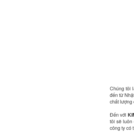
Chúng tôi 
đến từ Nhật
chất lượng 
Đến với
KI
tôi sẽ luô
công ty có 