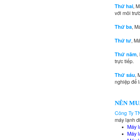
Thứ hai
, 
với môi trư
Thứ ba
, M
Thứ tư
, M
Thứ năm
,
trực tiếp.
Thứ sáu
, 
nghiệp để 
NÊN MU
Công Ty T
máy lạnh d
Máy l
Máy l