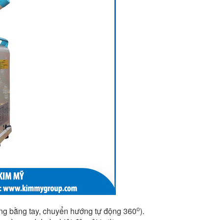
o
ớng bằng tay, chuyển hướng tự động 360
).