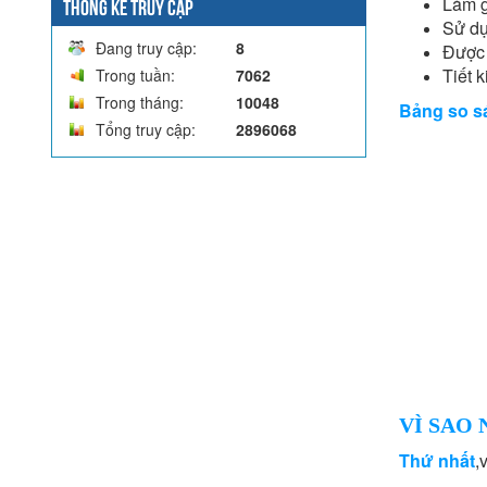
Làm g
THỐNG KÊ TRUY CẬP
Sử dụ
Đang truy cập:
8
Được 
Tiết 
Trong tuần:
7062
Trong tháng:
10048
Bảng so sá
Tổng truy cập:
2896068
VÌ SAO
Thứ nhất
,