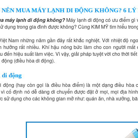
 NÊN MUA MÁY LẠNH DI ĐỘNG KHÔNG? 6 LÝ
a máy lạnh di động không?
Máy lạnh di động có ưu điểm gì v
ử dụng trong gia đình được không? Cùng KIM MỸ tìm hiểu trong 
Việt Nam những năm gần đây rất khắc nghiệt. Với nhiệt độ ngoà
h hưởng rất nhiều. Khí hậu nóng bức làm cho con người mất đ
 đến hiệu suất làm việc. Vì vậy, giải pháp tuyệt vời cho thời t
 động (điều hòa di động).
 di động
i động (hay còn gọi là điều hòa điểm) là một dạng điều hòa
y vì cố định nó dễ dàng di chuyển được đặt ở mọi, mọi địa hìn
c sử dụng cho các không gian mở như: quán ăn, nhà xưởng, bãi 