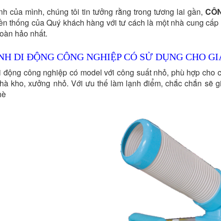
h của mình, chúng tôi tin tưởng rằng trong tương lai gần,
CÔN
yền thống của Quý khách hàng với tư cách là một nhà cung cấp v
oàn hảo nhất.
H DI ĐỘNG CÔNG NGHIỆP CÓ SỬ DỤNG CHO G
i động công nghiệp có model với công suất nhỏ, phù hợp cho c
nhà kho, xưởng nhỏ. Với ưu thế làm lạnh điểm, chắc chắn sẽ g
hè