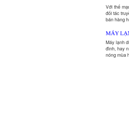
Với thế mạn
đối tác tru
bán hàng h
MÁY LẠN
Máy lạnh d
đình, hay 
nóng mùa 