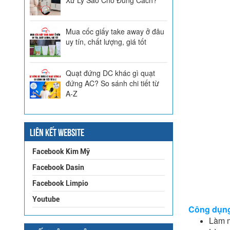
Mua cốc giấy take away ở đâu
uy tín, chất lượng, giá tốt
Quạt đứng DC khác gì quạt
đứng AC? So sánh chi tiết từ
A-Z
LIÊN KẾT WEBSITE
Facebook Kim Mỹ
Facebook Dasin
Facebook Limpio
Youtube
Công dụn
Làm m