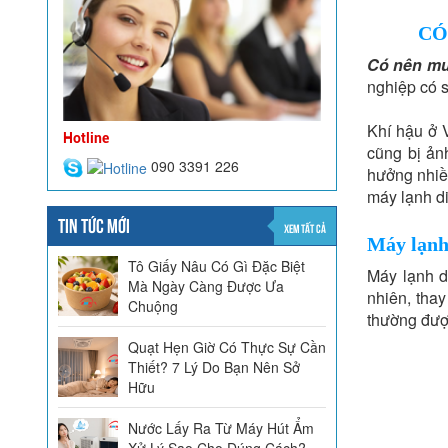
CÓ
Có nên mu
nghiệp có s
Khí hậu ở 
Hotline
cũng bị ản
090 3391 226
hưởng nhiều
máy lạnh di
TIN TỨC MỚI
XEM TẤT CẢ
Máy lạnh
Tô Giấy Nâu Có Gì Đặc Biệt
Máy lạnh d
Mà Ngày Càng Được Ưa
nhiên, tha
Chuộng
thường đượ
Quạt Hẹn Giờ Có Thực Sự Cần
Thiết? 7 Lý Do Bạn Nên Sở
Hữu
Nước Lấy Ra Từ Máy Hút Ẩm
Xử Lý Sao Cho Đúng Cách?