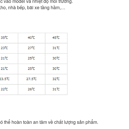
ộc vào model và nhiệt độ môi trường.
kho, nhà bếp, bãi xe tầng hầm,…
 có thể hoàn toàn an tâm về chất lượng sản phẩm.