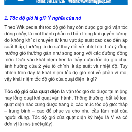
1. Tốc độ gió là gì? Ý nghĩa của nó
Theo Wikipedia thì tốc độ gió hay còn được gọi gió vận tốc
dòng chảy, là một thành phần cơ bản trong khí quyển lượng
do không khí di chuyển từ khu vực áp suất cao cao đến áp
suất thấp, thường là do sự thay đổi về nhiệt độ. Lưu ý rằng
hướng gió thường gần như song song với các đường đồng
mức. Dựa vào khái niệm trên ta thấy được tốc độ gió chịu
ảnh hưởng của 2 yếu tố chính là áp suất và nhiệt độ. Tuy
nhiên trên đây là khái niệm tốc độ gió nói về phần vĩ mô,
vậy khái niệm tốc độ gió của quạt điện là gì?
Tốc độ gió của quạt điện
là vận tốc gió đo được tại miệng
hay lồng quạt khi quạt vận hành. Thông thường, bất kể loại
quạt điện nào cũng được trang bị các mức tốc độ gió: thấp
– trung bình – cao để phục vụ cho nhu cầu làm mát của
người dùng. Tốc độ gió của quạt điện ký hiệu là V và có
đơn vị là m/s (mét/giây).