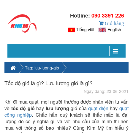
Hotline:
090 3391 226
Giỏ hàng
Tiếng việt
English
Toggle
navigat
Tag: luu-luong-gio
Tốc độ gió là gì? Lưu lượng gió là gì?
Ngày đăng: 23-06-2021
Khi đi mua quạt, mọi người thường được nhân viên tư vấn
về
tốc độ gió
hay
lưu lượng
gió của
quạt điện
hay
quạt
công nghiệp
. Chắc hẳn quý khách sẽ thắc mắc là đại
lượng đó có ý nghĩa gì, và với nhu cầu của mình thì nên
mua với thông số bao nhiêu? Cùng Kim Mỹ tìm hiểu ý