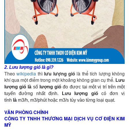
2. Lưu lượng gió là gì?
Theo
wikipedia
thì
lưu lượng gió
là thể tích lượng không
khí qua một điểm trong một khoảng không gian cụ thể.
Lưu
lượng gió là
số
lượng gió
đo được tại một vị trí trên một
tuyến đường nhất định.
Lưu lượng gió
có đơn vị
tính
là
m3/h, m3/phút hoặc m3/s tùy vào từng loại quạt.
VĂN PHÒNG CHÍNH
CÔNG TY TNHH THƯƠNG MẠI DỊCH VỤ CƠ ĐIỆN KIM
MỸ