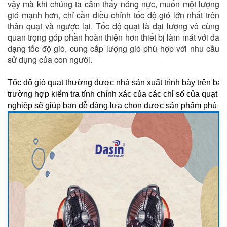
vậy mà khi chúng ta cảm thấy nóng nực, muốn một lượng
gió mạnh hơn, chỉ cần điều chỉnh tốc độ gió lớn nhất trên
thân quạt và ngược lại. Tốc độ quạt là đại lượng vô cùng
quan trọng góp phần hoàn thiện hơn thiết bị làm mát với đa
dạng tốc độ gió, cung cấp lượng gió phù hợp với nhu cầu
sử dụng của con người.
Tốc
độ
gió
quạt
thường
được
nhà
sản
xuất
trình
bày
trên
ba
trường
hợp
kiểm
tra
tính
chính
xác
của
các
chỉ
số
của
quạt
tr
nghiệp
sẽ
giúp
bạn
dễ
dàng
lựa
chọn
được
sản
phẩm
phù
h