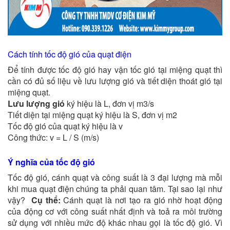
Cách tính tốc độ gió của quạt điện
Để tính được tốc độ gió hay vận tốc gió tại miệng quạt thì
cần có đủ số liệu về lưu lượng gió và tiết diện thoát gió tại
miệng quạt.
Lưu lượng gió
ký hiệu là L, đơn vị m3/s
Tiết diện tại miệng quạt ký hiệu là S, đơn vị m2
Tốc độ gió của quạt ký hiệu là v
Công thức: v = L / S (m/s)
Ý nghĩa của tốc độ gió
Tốc độ gió, cánh quạt và công suất là 3 đại lượng mà mỗi
khi mua quạt điện chúng ta phải quan tâm. Tại sao lại như
vậy?
Cụ thể:
C
ánh quạt là nơi tạo ra gió nhờ hoạt động
của động cơ với công suất nhất định và toả ra môi trường
sử dụng với nhiều mức độ khác nhau gọi là tốc độ gió. Vì