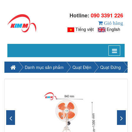
Hotline:
090 3391 226
Giỏ hàng
Tiếng việt
English
Toggle
navigat
Danh mục sản phẩm
Quạt Điện
Quạt Đứng