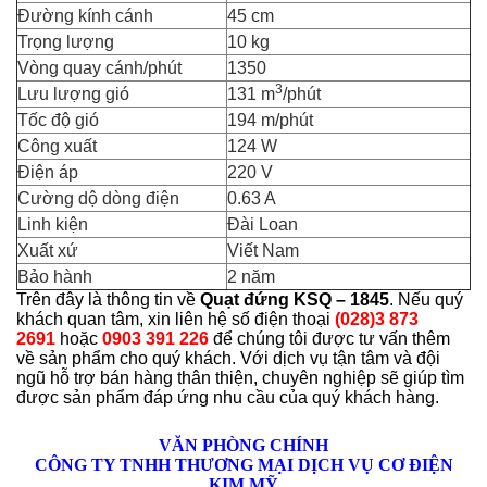
Đường kính cánh
45 cm
Trọng lượng
10 kg
Vòng quay cánh/phút
1350
3
Lưu lượng gió
131 m
/phút
Tốc độ gió
194 m/phút
Công xuất
124 W
Điện áp
220 V
Cường dộ dòng điện
0.63 A
Linh kiện
Đài Loan
Xuất xứ
Viết Nam
Bảo hành
2 năm
Trên đây là thông tin về
Quạt đứng KSQ – 1845
. Nếu quý
khách quan tâm, xin liên hệ số điện thoại
(028)3 873
2691
hoặc
0903 391 226
để chúng tôi được tư vấn thêm
về sản phẩm cho quý khách. Với dịch vụ tận tâm và đội
ngũ hỗ trợ bán hàng thân thiện, chuyên nghiệp sẽ giúp tìm
được sản phẩm đáp ứng nhu cầu của quý khách hàng.
VĂN PHÒNG CHÍNH
CÔNG TY TNHH THƯƠNG MẠI DỊCH VỤ CƠ ĐIỆN
KIM MỸ