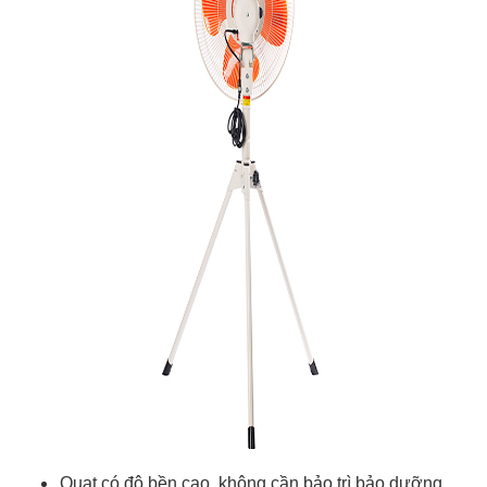
Quạt có độ bền cao, không cần bảo trì bảo dưỡng