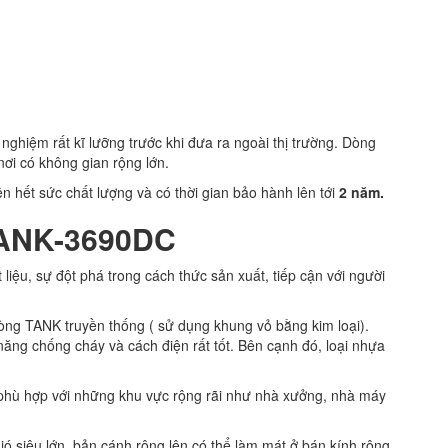
hiệm rất kĩ lưỡng trước khi đưa ra ngoài thị trường. Dòng
ơi có không gian rộng lớn.
n hết sức chất lượng và có thời gian bảo hành lên tới
2 năm.
TANK-3690DC
liệu, sự đột phá trong cách thức sản xuất, tiếp cận với người
 dòng TANK truyền thống ( sử dụng khung vỏ bằng kim loại).
g chống cháy và cách điện rất tốt. Bên cạnh đó, loại nhựa
 phù hợp với những khu vực rộng rãi như nhà xưởng, nhà máy
ó siêu lớn, bản cánh rộng lên có thể làm mát ở bán kính rộng,