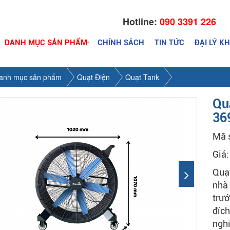
Hotline:
090 3391 226
DANH MỤC SẢN PHẨM
CHÍNH SÁCH
TIN TỨC
ĐẠI LÝ K
anh mục sản phẩm
Quạt Điện
Quạt Tank
Qu
36
Mã 
Giá
Quạ
nhà 
trướ
đích
nghi