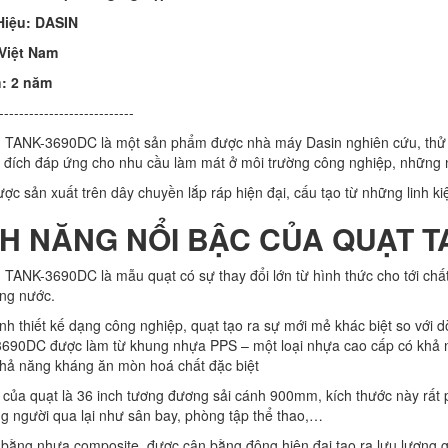
Hiệu: DASIN
 Việt Nam
h: 2 năm
---------------------------
 TANK-3690DC là một sản phẩm được nhà máy Dasin nghiên cứu, thử ng
 đích đáp ứng cho nhu cầu làm mát ở môi trường công nghiệp, những n
c sản xuất trên dây chuyền lắp ráp hiện đại, cấu tạo từ những linh kiệ
TÍNH NĂNG NỔI BẬC CỦA QUẠT 
 TANK-3690DC là mẫu quạt có sự thay đổi lớn từ hình thức cho tới chất 
ong nước.
ình thiết kế dạng công nghiệp, quạt tạo ra sự mới mẻ khác biệt so với
690DC được làm từ khung nhựa PPS – một loại nhựa cao cấp có khả năn
khả năng kháng ăn mòn hoá chất đặc biệt
 của quạt là 36 inch tương đương sải cánh 900mm, kích thước này rất
g người qua lại như sân bay, phòng tập thể thao,…
bằng nhựa composite, được cân bằng động hiện đại tạo ra lưu lượng gi