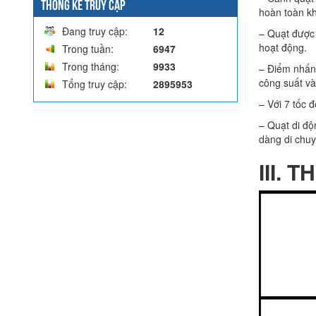
THỐNG KÊ TRUY CẬP
hoàn toàn kh
Đang truy cập:
12
– Quạt được 
hoạt động.
Trong tuần:
6947
Trong tháng:
9933
– Điểm nhấn 
công suất và
Tổng truy cập:
2895953
– Với 7 tốc 
– Quạt di độ
dàng di chuy
III.