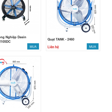
ông Nghiệp Dasin
Quạt TANK - 2460
2105DC
MUA
MUA
Liên hệ