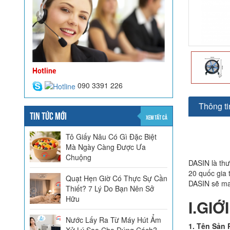
Hotline
090 3391 226
Thông tin
TIN TỨC MỚI
XEM TẤT CẢ
Tô Giấy Nâu Có Gì Đặc Biệt
Mà Ngày Càng Được Ưa
Chuộng
DASIN là thư
20 quốc gia 
Quạt Hẹn Giờ Có Thực Sự Cần
DASIN sẽ man
Thiết? 7 Lý Do Bạn Nên Sở
Hữu
I.GI
Nước Lấy Ra Từ Máy Hút Ẩm
1. Tên Sản
Xử Lý Sao Cho Đúng Cách?