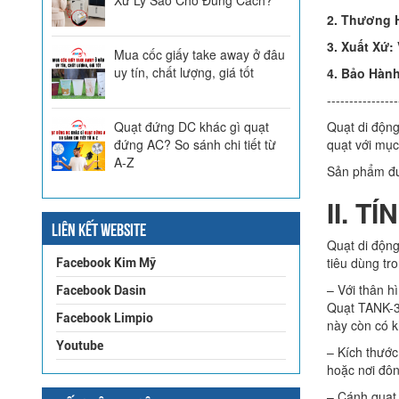
2. Thương 
3. Xuất Xứ:
Mua cốc giấy take away ở đâu
uy tín, chất lượng, giá tốt
4. Bảo Hàn
----------------
Quạt đứng DC khác gì quạt
Quạt di động
đứng AC? So sánh chi tiết từ
quạt với mục
A-Z
Sản phẩm đượ
II. 
LIÊN KẾT WEBSITE
Quạt di động
tiêu dùng tr
Facebook Kim Mỹ
– Với thân h
Facebook Dasin
Quạt TANK-3
Facebook Limpio
này còn có 
Youtube
– Kích thước
hoặc nơi đôn
– Cánh quạt 