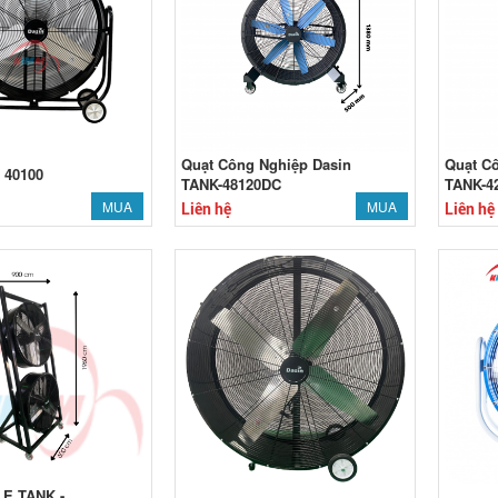
Quạt Công Nghiệp Dasin
Quạt C
 40100
TANK-48120DC
TANK-4
MUA
MUA
Liên hệ
Liên hệ
E TANK -