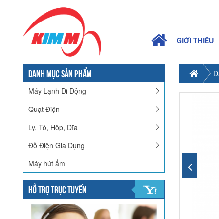
GIỚI THIỆU
DANH MỤC SẢN PHẨM
D
Máy Lạnh Di Động
Quạt Điện
Ly, Tô, Hộp, Dĩa
Đồ Điện Gia Dụng
Máy hút ẩm
HỖ TRỢ TRỰC TUYẾN