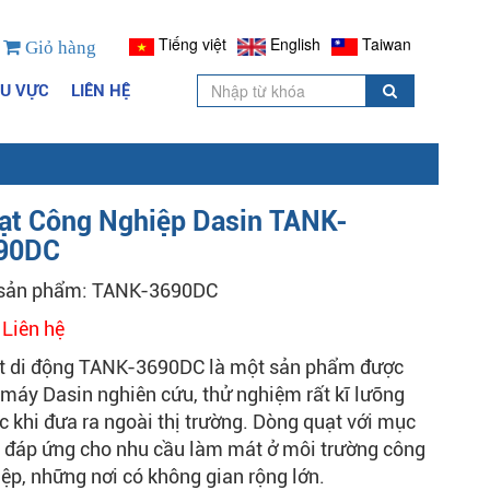
Tiếng việt
English
Taiwan
Giỏ hàng
HU VỰC
LIÊN HỆ
ạt Công Nghiệp Dasin TANK-
90DC
sản phẩm: TANK-3690DC
:
Liên hệ
t di động TANK-3690DC là một sản phẩm được
máy Dasin nghiên cứu, thử nghiệm rất kĩ lưỡng
c khi đưa ra ngoài thị trường. Dòng quạt với mục
 đáp ứng cho nhu cầu làm mát ở môi trường công
ệp, những nơi có không gian rộng lớn.