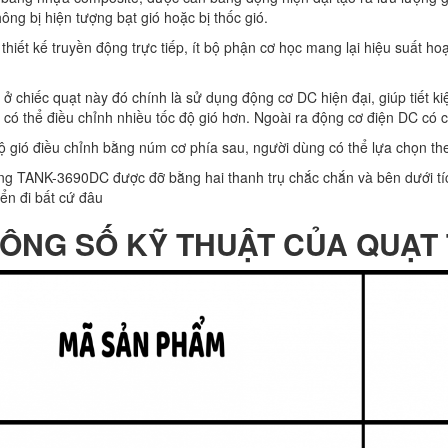
ông bị hiện tượng bạt gió hoặc bị thốc gió.
thiết kế truyền động trực tiếp, ít bộ phận cơ học mang lại hiệu suất h
ở chiếc quạt này đó chính là sử dụng động cơ DC hiện đại, giúp tiết 
 có thể điều chỉnh nhiều tốc độ gió hơn. Ngoài ra động cơ điện DC có c
độ gió điều chỉnh bằng núm cơ phía sau, người dùng có thể lựa chọn t
ng TANK-3690DC được đỡ bằng hai thanh trụ chắc chắn và bên dưới tích
ển đi bất cứ đâu
 THÔNG SỐ KỸ THUẬT CỦA QUẠT