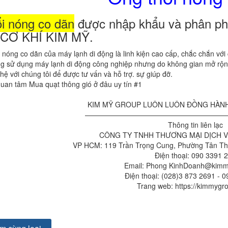
i nóng co dãn
được nhập khẩu và phân ph
CƠ KHÍ KIM MỸ.
i nóng co dãn của máy lạnh di động là linh kiện cao cấp, chắc chắn với
g sử dụng máy lạnh di động công nghiệp nhưng do không gian mở rộng
 hệ với chúng tôi để được tư vấn và hỗ trợ. sự giúp đỡ.
uan tâm Mua quạt thông gió ở đâu uy tín #1
KIM MỸ GROUP LUÔN LUÔN ĐỒNG HÀN
————————————————————
Thông tin liên lạc
CÔNG TY TNHH THƯƠNG MẠI DỊCH V
VP HCM: 119 Trần Trọng Cung, Phường Tân T
Điện thoại: 090 3391 
Email: Phong KinhDoanh@kim
Điện thoại: (028)3 873 2691 - 
Trang web: https://kimmygr