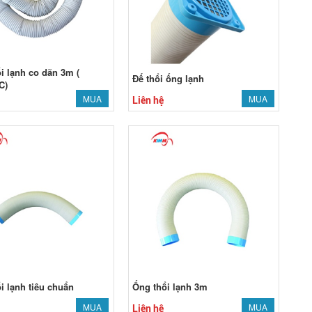
i lạnh co dãn 3m (
Đế thổi ống lạnh
C)
MUA
MUA
Liên hệ
i lạnh tiêu chuẩn
Ống thổi lạnh 3m
MUA
MUA
Liên hệ