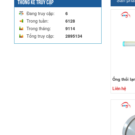
Sản phẩ
THỐNG KÊ TRUY CẬP
Đang truy cập:
6
Trong tuần:
6128
Trong tháng:
9114
Tổng truy cập:
2895134
Ống thổi lạ
Liên hệ