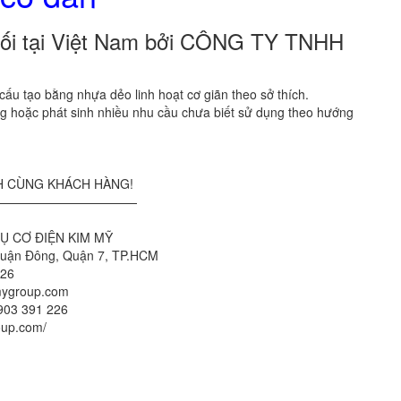
ối tại Việt Nam bởi CÔNG TY TNHH
 cấu tạo bằng nhựa dẻo linh hoạt cơ giãn theo sở thích.
 hoặc phát sinh nhiều nhu cầu chưa biết sử dụng theo hướng
H CÙNG KHÁCH HÀNG!
———————————
Ụ CƠ ĐIỆN KIM MỸ
huận Đông, Quận 7, TP.HCM
226
mygroup.com
0903 391 226
oup.com/