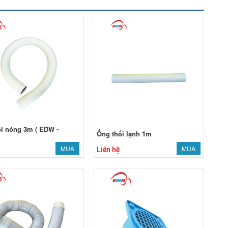
i nóng 3m ( EDW -
Ống thổi lạnh 1m
MUA
MUA
Liên hệ