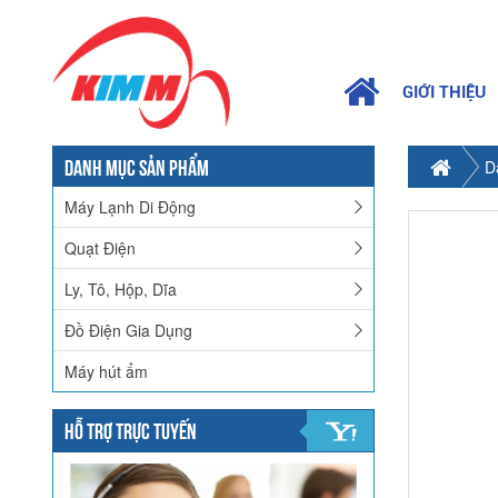
GIỚI THIỆU
DANH MỤC SẢN PHẨM
D
Máy Lạnh Di Động
Quạt Điện
Ly, Tô, Hộp, Dĩa
Đồ Điện Gia Dụng
Máy hút ẩm
HỖ TRỢ TRỰC TUYẾN