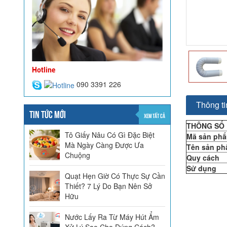
Hotline
090 3391 226
Thông tin
TIN TỨC MỚI
XEM TẤT CẢ
THÔNG SỐ 
Tô Giấy Nâu Có Gì Đặc Biệt
Mã sản ph
Mà Ngày Càng Được Ưa
Tên sản p
Chuộng
Quy cách
Sử dụng
Quạt Hẹn Giờ Có Thực Sự Cần
Thiết? 7 Lý Do Bạn Nên Sở
Hữu
Nước Lấy Ra Từ Máy Hút Ẩm
Xử Lý Sao Cho Đúng Cách?