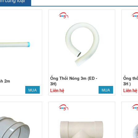
m cùng loại
Ống Thổi Nóng 3m (ED -
Ống thổ
nh 2m
3H)
3H )
MUA
MUA
Liên hệ
Liên hệ