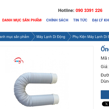
Hotline:
090 3391 226
DANH MỤC SẢN PHẨM
CHÍNH SÁCH
TIN TỨC
ĐẠI LÝ K
anh mục sản phẩm
Máy Lạnh Di Động
Phụ Kiện Máy Lạnh Di
Ốn
Mã 
Giá
Đườ
Dùn