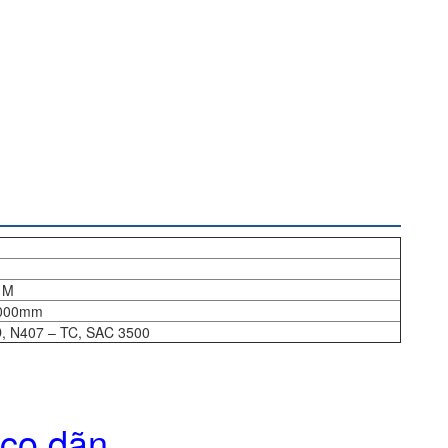
3 M
3000mm
, N407 – TC, SAC 3500
 co dãn