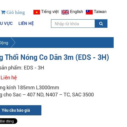
Tiếng việt
English
Taiwan
Giỏ hàng
HU VỰC
LIÊN HỆ
 Động
g Thổi Nóng Co Dãn 3m (EDS - 3H)
sản phẩm: EDS - 3H
:
Liên hệ
ng kính 185mm L3000mm
g cho Sac – 407 ND, N407 – TC, SAC 3500
Yêu cầu báo giá