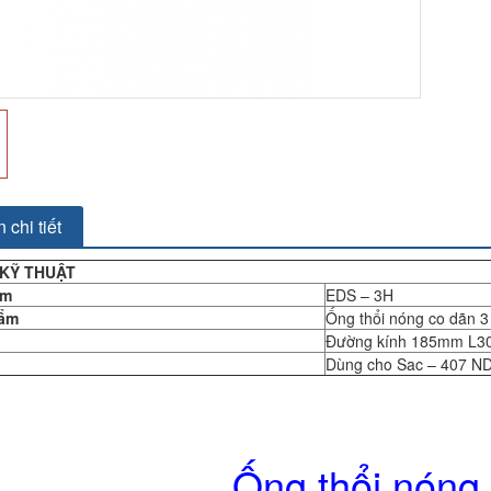
 chi tiết
KỸ THUẬT
ẩm
EDS – 3H
hẩm
Ống thổi nóng co dãn 
Đường kính 185mm L
Dùng cho Sac – 407 ND
Ống thổi nóng