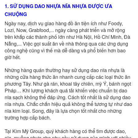
1. SỬ DỤNG DAO NHỰA NĨA NHỰA ĐƯỢC ƯA
CHUỘNG
Ngày nay, dịch vụ giao hàng đồ ăn tiện ích như Foody,
Lozi, Now, Grabfood,... ngày càng phát triển và mở rộng
trên khắp các thành phố lớn như Hà Nội, Hồ Chí Minh, Đà
Nẵng,... Việc gọi suất ăn về nhà thông qua các ứng dụng
công nghệ cũng vì thế mà dễ dàng và phổ biến hơn bao
giờ hết.
Những hàng quán thường hay sử dụng dao nĩa nhựa là
những cửa hàng thức ăn nhanh cung cấp các loại thức ăn
phương Tây. Như gà rán, khoai tây chiên, mỳ Ý, bánh ngọt
Pháp… Khi lượng khách quá tải khiến việc chuẩn bị dao
nĩa sạch không thể đáp ứng. Cách tốt nhất là sử dụng dao
nĩa nhựa. Chắc chắn hiệu quả không thể tương tự như dao
nĩa kim loại. Song, đây là lựa chọn tốt nhất cho những
trường hợp cấp bách.
Tại Kim Mỹ Group, quý khách hàng có thể tìm được dao,
nĩa, muỗng nhựa cho nhu cầu sử dụng của mình với nhiều