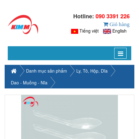
Hotline:
090 3391 226
Giỏ hàng
Tiếng việt
English
Toggle
navigat
Danh mục sản phẩm
Ly, Tô, Hộp, Dĩa
Dao - Muỗng - Nĩa