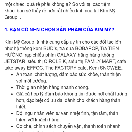
một chiếc, quá rẻ phải không ạ? So với tại các tiệm
khác,
bạn sẽ thấy rẻ hơn rất nhiều khi mua tại Kim Mỹ
Group. .
4. BẠN CÓ NÊN CHỌN SẢN PHẨM CỦA KIM MỸ?
Kim Mỹ Group là nhà cung cấp uy tín cho các đối tác lớn
như hệ thống kem BUD’s, trà sữa BOBAPOP, Trà TIÊN
HƯỞNG, rạp chiếu phim GALAXY, hãng hàng không
JETSTAR, siêu thị CIRCLE K, siêu thị FAMILY MART, cafe
take away EFFOC, The FACTORY cafe, Kem SNOWEE..
An toàn, chất lượng, đảm bảo sức khỏe, thân thiện
với môi trường.
Thời gian nhận hàng nhanh chóng.
Giá cả hợp lý đảm bảo không tìm được nơi chất lượng
hơn, đặc biệt có ưu đãi dành cho khách hàng thân
thiết.
Đội ngũ nhân viên tư vấn nhiệt tình, tận tâm, thân
thiện với khách hàng.
Cơ chế, chính sách chuyển vận, thanh toán nhanh