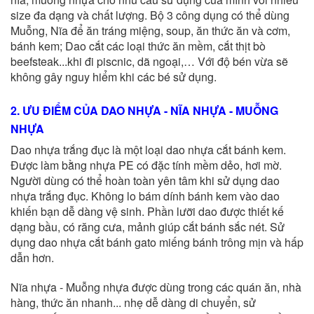
size đa dạng và chất lượng.
Bộ 3 công dụng có thể dùng
Muỗng, Nĩa để ăn tráng miệng, soup, ăn thức ăn và cơm,
bánh kem; Dao cắt các loại thức ăn mềm, cắt thịt bò
beefsteak...khi đi piscnic, dã ngoại,… Với độ bén vừa sẽ
không gây nguy hiểm khi các bé sử dụng.
2. ƯU ĐIỂM CỦA DAO NHỰA - NĨA NHỰA - MUỖNG
NHỰA
Dao nhựa trắng đục là một loại dao nhựa cắt bánh kem.
Được làm bằng nhựa PE có đặc tính mềm dẻo, hơi mờ.
Người dùng có thể hoàn toàn yên tâm khi sử dụng dao
nhựa trắng đục. Không lo bám dính bánh kem vào dao
khiến bạn dễ dàng vệ sinh. Phần lưỡi dao được thiết kế
dạng bầu, có răng cưa, mảnh giúp cắt bánh sắc nét. Sử
dụng dao nhựa cắt bánh gato miếng bánh trông mịn và hấp
dẫn hơn.
Nĩa nhựa - Muỗng nhựa được dùng trong các quán ăn, nhà
hàng, thức ăn nhanh...
nhẹ dễ dàng di chuyển, sử