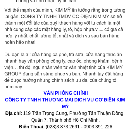
chóng và linh hoạt, uy tín cao.
Với thế mạnh của mình, KIM MỸ tin tưởng rằng trong tương
lai gần, CÔNG TY TNHH TMDV CƠ ĐIỆN KIM MỸ sẽ trở
thành một đối tác của quý khách hàng với tư cách là một
nhà cung cấp các mặt hàng ly, tô, hộp nhựa.v..... có giá cả
hợp lý nhất, chất lượng tốt nhất và dịch vụ sau bán hàng
hoàn hảo nhất!
Dù bạn là ai: cửa hàng cà phê, trà sữa, cửa hàng thức ăn
nhanh hay văn phòng công ty, cao ốc, phòng khám, bệnh
viện… thì đội ngũ nhân viên tư vấn nhiệt tình của KIM MỸ
GROUP đang sẵn sàng phục vụ bạn. Nhanh tay đặt hàng
để được hưởng những chính sách ưu đãi của chúng tôi
hôm nay.
VĂN PHÒNG CHÍNH
CÔNG TY TNHH THƯƠNG MẠI DỊCH VỤ CƠ ĐIỆN KIM 
MỸ
Địa chỉ:
 119 Trần Trọng Cung, Phường Tân Thuận Đông, 
Quận 7, Thành phố Hồ Chí Minh.
Điện Thoại:
 (028)3.873.2691 - 0903 391 226